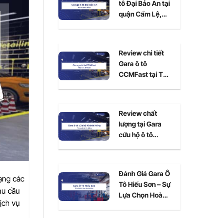
tô Đại Bảo An tại
quận Cẩm Lệ,
Đà Nẵng
Review chi tiết
Gara ô tô
CCMFast tại Thủ
Đức, TPHCM
Review chất
lượng tại Gara
cứu hộ ô tô
Khánh Hồng Đà
Nẵng
Đánh Giá Gara Ô
dạng các
Tô Hiếu Sơn – Sự
hu cầu
Lựa Chọn Hoàn
dịch vụ
Hảo Cho Xe Của
Bạn Tại Ninh