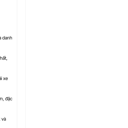
à danh
hất,
i xe
ơn, đặc
t và