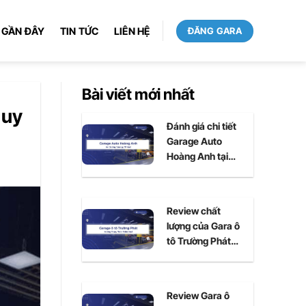
 GẦN ĐÂY
TIN TỨC
LIÊN HỆ
ĐĂNG GARA
Bài viết mới nhất
 uy
Đánh giá chi tiết
Garage Auto
Hoàng Anh tại
Huế
Review chất
lượng của Gara ô
tô Trường Phát
tại Huế
Review Gara ô