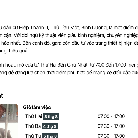
u dân cư Hiệp Thành III, Thủ Dầu Một, Bình Dương, là một điểm đ
 cận. Với đội ngũ kỹ thuật viên giàu kinh nghiệm, chuyên nghiệp
o nhất. Bên cạnh đó, gara còn đầu tư vào trang thiết bị hiện đạ
óng, hiệu quả.
nh hoạt, mở cửa từ Thứ Hai đến Chủ Nhật, từ 7:00 đến 17:00 (riê
hàng dễ dàng lựa chọn thời điểm phù hợp để mang xe đến bảo d
át
Giờ làm việc
Thứ Hai
07:00 - 17:00
3 thg 8
Thứ Ba
07:30 - 17:00
4 thg 8
Thứ Tư
07:30 - 17:00
5 thg 8