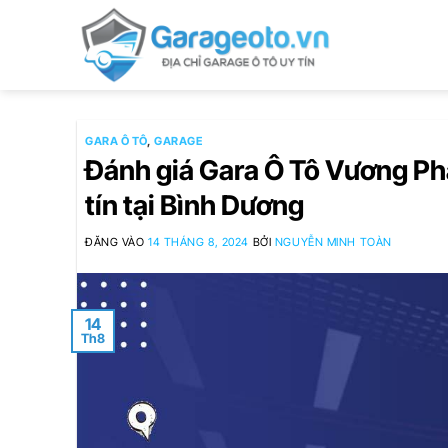
Bỏ
qua
nội
dung
GARA Ô TÔ
,
GARAGE
Đánh giá Gara Ô Tô Vương Phá
tín tại Bình Dương
ĐĂNG VÀO
14 THÁNG 8, 2024
BỞI
NGUYỄN MINH TOÀN
14
Th8