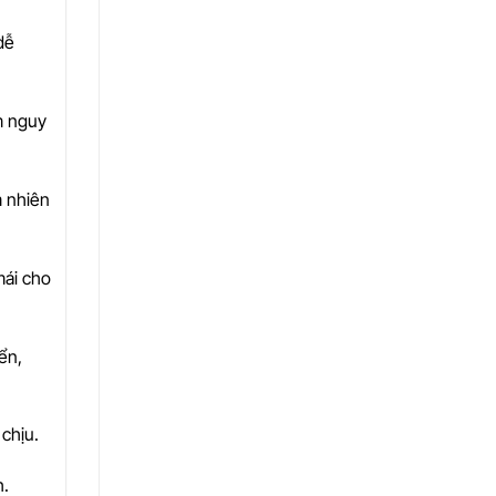
dễ
ảm nguy
m nhiên
mái cho
ển,
 chịu.
h.