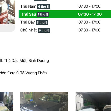
Thứ Năm
07:30 - 17:00.
6 thg 8
Thứ Sáu
07:30 - 17:00
7 thg 8
Thứ Bảy
07:30 - 17:00
8 thg 8
Chủ Nhật
07:30 - 17:00
9 thg 8
III, Thủ Dầu Một, Bình Dương
đến Gara Ô Tô Vương Phát).