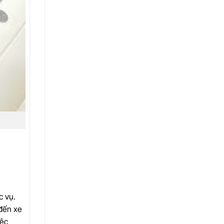
c vụ.
 đến xe
iệc