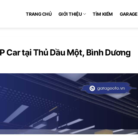
TRANG CHỦ
GIỚI THIỆU
TÌM KIẾM
GARAGE
&P Car tại Thủ Dầu Một, Bình Dương