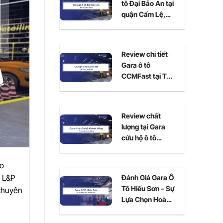
tô Đại Bảo An tại
quận Cẩm Lệ,
Đà Nẵng
Review chi tiết
Gara ô tô
CCMFast tại Thủ
Đức, TPHCM
Review chất
lượng tại Gara
cứu hộ ô tô
Khánh Hồng Đà
Nẵng
ảo
ô L&P
Đánh Giá Gara Ô
Tô Hiếu Sơn – Sự
 chuyên
Lựa Chọn Hoàn
Hảo Cho Xe Của
Bạn Tại Ninh