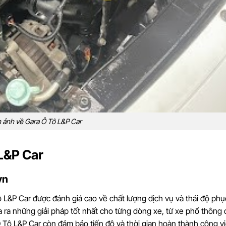
 ảnh về Gara Ô Tô L&P Car
L&P Car
vn
 L&P Car được đánh giá cao về chất lượng dịch vụ và thái độ phụ
ưa ra những giải pháp tốt nhất cho từng dòng xe, từ xe phổ thông
Ô Tô L&P Car còn đảm bảo tiến độ và thời gian hoàn thành công v