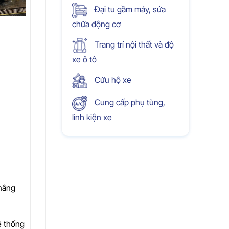
Đại tu gầm máy, sửa
chữa động cơ
Trang trí nội thất và độ
xe ô tô
Cứu hộ xe
Cung cấp phụ tùng,
linh kiện xe
 nâng
ệ thống