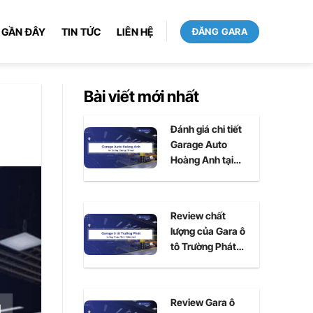
 GẦN ĐÂY
TIN TỨC
LIÊN HỆ
ĐĂNG GARA
Bài viết mới nhất
Đánh giá chi tiết
Garage Auto
Hoàng Anh tại
Huế
Review chất
lượng của Gara ô
tô Trường Phát
tại Huế
Review Gara ô