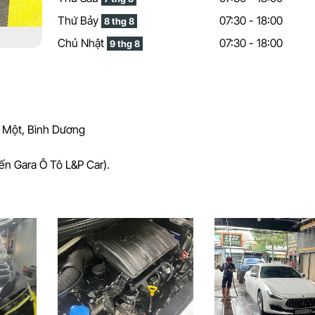
Thứ Bảy
07:30 - 18:00
8 thg 8
Chủ Nhật
07:30 - 18:00
9 thg 8
u Một, Bình Dương
ến Gara Ô Tô L&P Car).