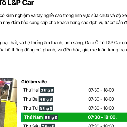
 Tô L&P Car
 có kinh nghiệm và tay nghề cao trong lĩnh vực sửa chữa và độ xe 
gara này đảm bảo cung cấp cho khách hàng các dịch vụ từ cơ bản 
ngoại thất, và hệ thống âm thanh, ánh sáng, Gara Ô Tô L&P Car c
a hệ thống động cơ, phanh, và điều hòa, giúp xe luôn trong trạn
Giờ làm việc
Thứ Hai
07:30 - 18:00
3 thg 8
Thứ Ba
07:30 - 18:00
4 thg 8
Thứ Tư
07:30 - 18:00
5 thg 8
Thứ Năm
07:30 - 18:00.
6 thg 8
Thứ Sáu
07:30 - 18:00
7 thg 8