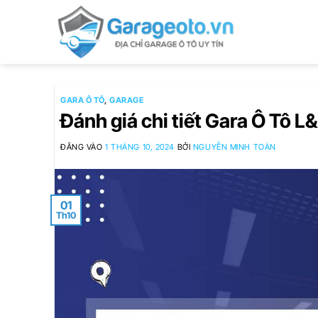
Bỏ
qua
nội
dung
GARA Ô TÔ
,
GARAGE
Đánh giá chi tiết Gara Ô Tô L
ĐĂNG VÀO
1 THÁNG 10, 2024
BỞI
NGUYỄN MINH TOÀN
01
Th10