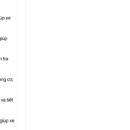
iúp xe
giúp
 tra
ộng cơ,
và tiết
 giúp xe