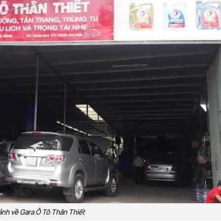
ảnh về Gara Ô Tô Thân Thiết