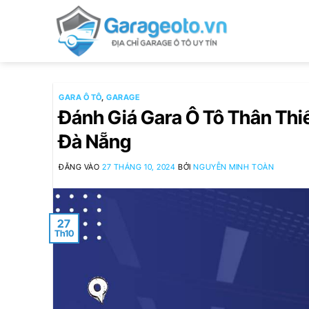
Bỏ
qua
nội
dung
GARA Ô TÔ
,
GARAGE
Đánh Giá Gara Ô Tô Thân Thiế
Đà Nẵng
ĐĂNG VÀO
27 THÁNG 10, 2024
BỞI
NGUYỄN MINH TOÀN
27
Th10