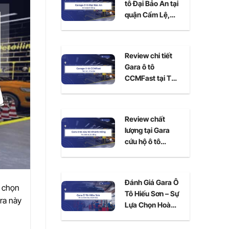
tô Đại Bảo An tại
quận Cẩm Lệ,
Đà Nẵng
Review chi tiết
Gara ô tô
CCMFast tại Thủ
Đức, TPHCM
Review chất
lượng tại Gara
cứu hộ ô tô
Khánh Hồng Đà
Nẵng
Đánh Giá Gara Ô
a chọn
Tô Hiếu Sơn – Sự
ra này
Lựa Chọn Hoàn
Hảo Cho Xe Của
Bạn Tại Ninh