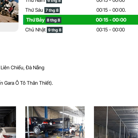
6 thg 8
Thứ Sáu
00:15 - 00:00.
7 thg 8
Thứ Bảy
00:15 - 00:00
8 thg 8
Chủ Nhật
00:15 - 00:00
9 thg 8
 Liên Chiểu, Đà Nẵng
n Gara Ô Tô Thân Thiết).