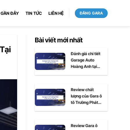
 GẦN ĐÂY
TIN TỨC
LIÊN HỆ
ĐĂNG GARA
Bài viết mới nhất
Tại
Đánh giá chi tiết
Garage Auto
Hoàng Anh tại
Huế
Review chất
lượng của Gara ô
tô Trường Phát
tại Huế
Review Gara ô