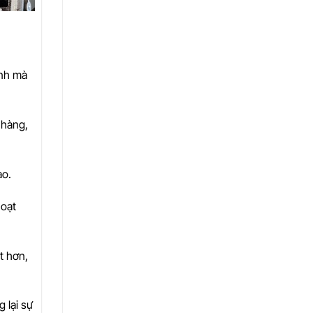
ính mà
 hàng,
ao.
hoạt
t hơn,
 lại sự