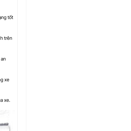
ạng tốt
h trên
 an
ng xe
ủa xe.