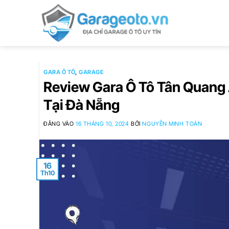
Bỏ
qua
nội
dung
GARA Ô TÔ
,
GARAGE
Review Gara Ô Tô Tân Quang 
Tại Đà Nẵng
ĐĂNG VÀO
16 THÁNG 10, 2024
BỞI
NGUYỄN MINH TOÀN
16
Th10