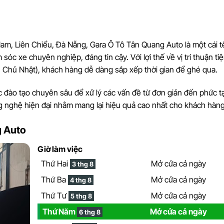
am, Liên Chiểu, Đà Nẵng, Gara Ô Tô Tân Quang Auto là một cái t
óc xe chuyên nghiệp, đáng tin cậy. Với lợi thế về vị trí thuận ti
n Chủ Nhật), khách hàng dễ dàng sắp xếp thời gian để ghé qua.
c đào tạo chuyên sâu để xử lý các vấn đề từ đơn giản đến phức t
ng nghệ hiện đại nhằm mang lại hiệu quả cao nhất cho khách hàng
g Auto
Giờ làm việc
Thứ Hai
Mở cửa cả ngày
3 thg 8
Thứ Ba
Mở cửa cả ngày
4 thg 8
Thứ Tư
Mở cửa cả ngày
5 thg 8
Thứ Năm
Mở cửa cả ngày
6 thg 8