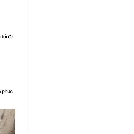
tối đa.
n phức