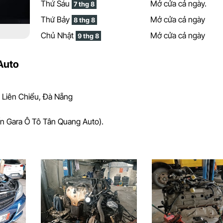
Thứ Sáu
Mở cửa cả ngày.
7 thg 8
Thứ Bảy
Mở cửa cả ngày
8 thg 8
Chủ Nhật
Mở cửa cả ngày
9 thg 8
Auto
 Liên Chiểu, Đà Nẵng
n Gara Ô Tô Tân Quang Auto).