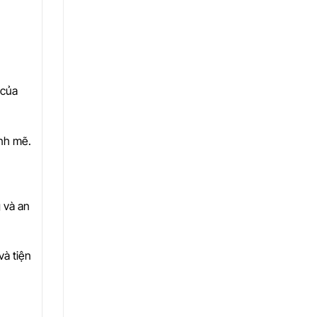
 của
ạnh mẽ.
 và an
và tiện