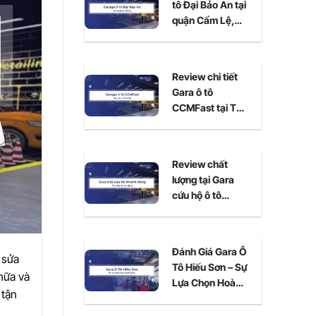
tô Đại Bảo An tại
quận Cẩm Lệ,
Đà Nẵng
Review chi tiết
Gara ô tô
CCMFast tại Thủ
Đức, TPHCM
Review chất
lượng tại Gara
cứu hộ ô tô
Khánh Hồng Đà
Nẵng
Đánh Giá Gara Ô
 sửa
Tô Hiếu Sơn – Sự
chữa và
Lựa Chọn Hoàn
 tận
Hảo Cho Xe Của
Bạn Tại Ninh