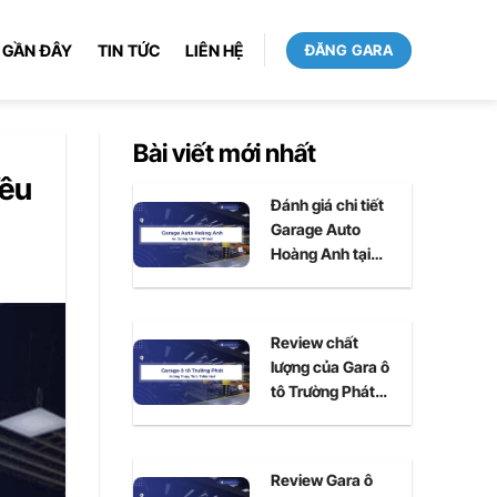
 GẦN ĐÂY
TIN TỨC
LIÊN HỆ
ĐĂNG GARA
Bài viết mới nhất
Yêu
Đánh giá chi tiết
Garage Auto
Hoàng Anh tại
Huế
Review chất
lượng của Gara ô
tô Trường Phát
tại Huế
Review Gara ô