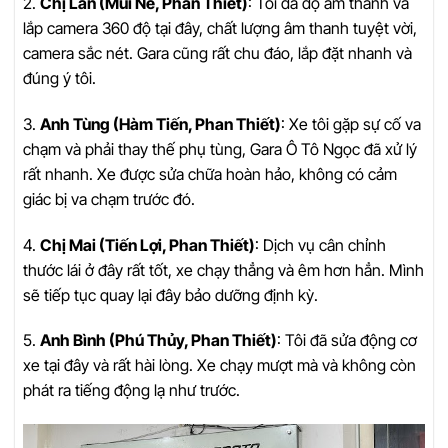
2.
Chị Lan (Mũi Né, Phan Thiết)
: Tôi đã độ âm thanh và
lắp camera 360 độ tại đây, chất lượng âm thanh tuyệt vời,
camera sắc nét. Gara cũng rất chu đáo, lắp đặt nhanh và
đúng ý tôi.
3.
Anh Tùng (Hàm Tiến, Phan Thiết)
: Xe tôi gặp sự cố va
chạm và phải thay thế phụ tùng, Gara Ô Tô Ngọc đã xử lý
rất nhanh. Xe được sửa chữa hoàn hảo, không có cảm
giác bị va chạm trước đó.
4.
Chị Mai (Tiến Lợi, Phan Thiết)
: Dịch vụ cân chỉnh
thước lái ở đây rất tốt, xe chạy thẳng và êm hơn hẳn. Mình
sẽ tiếp tục quay lại đây bảo dưỡng định kỳ.
5.
Anh Bình (Phú Thủy, Phan Thiết)
: Tôi đã sửa động cơ
xe tại đây và rất hài lòng. Xe chạy mượt mà và không còn
phát ra tiếng động lạ như trước.