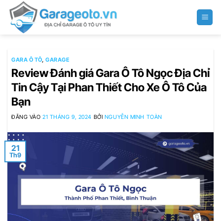
Bỏ
qua
nội
dung
GARA Ô TÔ
,
GARAGE
Review Đánh giá Gara Ô Tô Ngọc Địa Chỉ
Tin Cậy Tại Phan Thiết Cho Xe Ô Tô Của
Bạn
ĐĂNG VÀO
21 THÁNG 9, 2024
BỞI
NGUYỄN MINH TOÀN
21
Th9