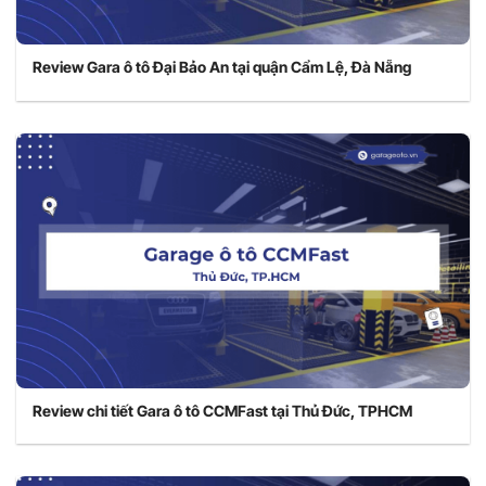
Review Gara ô tô Đại Bảo An tại quận Cẩm Lệ, Đà Nẵng
Review chi tiết Gara ô tô CCMFast tại Thủ Đức, TPHCM