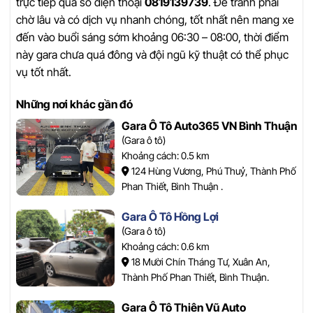
trực tiếp qua số điện thoại
0819139739
. Để tránh phải
chờ lâu và có dịch vụ nhanh chóng, tốt nhất nên mang xe
đến vào buổi sáng sớm khoảng 06:30 – 08:00, thời điểm
này gara chưa quá đông và đội ngũ kỹ thuật có thể phục
vụ tốt nhất.
Những nơi khác gần đó
Gara Ô Tô Auto365 VN Bình Thuận
(Gara ô tô)
Khoảng cách: 0.5 km
124 Hùng Vương, Phú Thuỷ, Thành Phố
Phan Thiết, Bình Thuận .
Gara Ô Tô Hồng Lợi
(Gara ô tô)
Khoảng cách: 0.6 km
18 Mười Chín Tháng Tư, Xuân An,
Thành Phố Phan Thiết, Bình Thuận.
Gara Ô Tô Thiên Vũ Auto