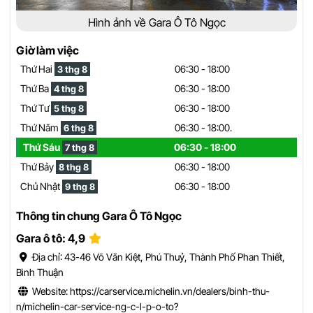
Hình ảnh về Gara Ô Tô Ngọc
Giờ làm việc
Thứ Hai
06:30 - 18:00
3 thg 8
Thứ Ba
06:30 - 18:00
4 thg 8
Thứ Tư
06:30 - 18:00
5 thg 8
Thứ Năm
06:30 - 18:00.
6 thg 8
Thứ Sáu
06:30 - 18:00
7 thg 8
Thứ Bảy
06:30 - 18:00
8 thg 8
Chủ Nhật
06:30 - 18:00
9 thg 8
Thông tin chung Gara Ô Tô Ngọc
Gara ô tô: 4,9
Địa chỉ: 43-46 Võ Văn Kiệt, Phú Thuỷ, Thành Phố Phan Thiết,
Bình Thuận
Website: https://carservice.michelin.vn/dealers/binh-thu-
n/michelin-car-service-ng-c-l-p-o-to?