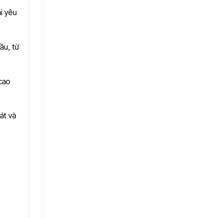
i yêu
ầu, từ
cao
át và