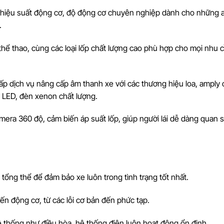
ện hiệu suất động cơ, độ động cơ chuyên nghiệp dành cho những a
.
thể thao, cùng các loại lốp chất lượng cao phù hợp cho mọi nhu c
ấp dịch vụ nâng cấp âm thanh xe với các thương hiệu loa, amply 
 LED, đèn xenon chất lượng.
amera 360 độ, cảm biến áp suất lốp, giúp người lái dễ dàng quan s
 tổng thể để đảm bảo xe luôn trong tình trạng tốt nhất.
ến động cơ, từ các lỗi cơ bản đến phức tạp.
 thống như điều hòa, hệ thống điện luôn hoạt động ổn định.