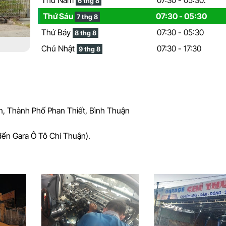
6 thg 8
Thứ Sáu
07:30 - 05:30
7 thg 8
Thứ Bảy
07:30 - 05:30
8 thg 8
Chủ Nhật
07:30 - 17:30
9 thg 8
n, Thành Phố Phan Thiết, Bình Thuận
đến Gara Ô Tô Chí Thuận).