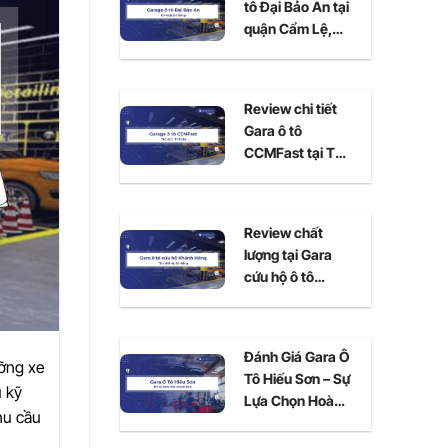
tô Đại Bảo An tại
quận Cẩm Lệ,
Đà Nẵng
Review chi tiết
Gara ô tô
CCMFast tại Thủ
Đức, TPHCM
Review chất
lượng tại Gara
cứu hộ ô tô
Khánh Hồng Đà
Nẵng
Đánh Giá Gara Ô
ưỡng xe
Tô Hiếu Sơn – Sự
ũ kỹ
Lựa Chọn Hoàn
hu cầu
Hảo Cho Xe Của
Bạn Tại Ninh