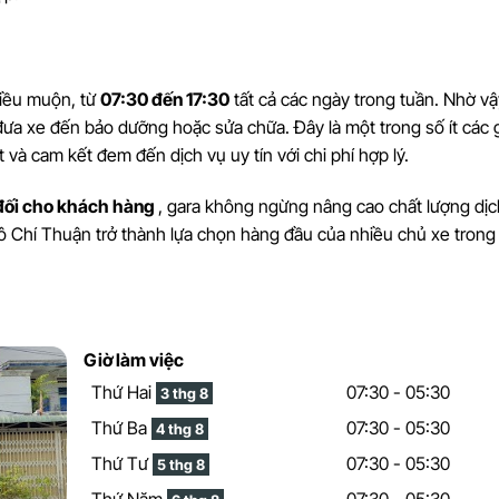
iều muộn, từ
07:30 đến 17:30
tất cả các ngày trong tuần. Nhờ vậ
ưa xe đến bảo dưỡng hoặc sửa chữa. Đây là một trong số ít các 
 và cam kết đem đến dịch vụ uy tín với chi phí hợp lý.
t đối cho khách hàng
, gara không ngừng nâng cao chất lượng dịc
Tô Chí Thuận trở thành lựa chọn hàng đầu của nhiều chủ xe trong
Giờ làm việc
Thứ Hai
07:30 - 05:30
3 thg 8
Thứ Ba
07:30 - 05:30
4 thg 8
Thứ Tư
07:30 - 05:30
5 thg 8
Thứ Năm
07:30 - 05:30.