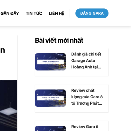
 GẦN ĐÂY
TIN TỨC
LIÊN HỆ
ĐĂNG GARA
Bài viết mới nhất
an
Đánh giá chi tiết
Garage Auto
Hoàng Anh tại
Huế
Review chất
lượng của Gara ô
tô Trường Phát
tại Huế
Review Gara ô