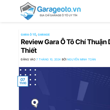
Bỏ
qua
nội
dung
GARA Ô TÔ
,
GARAGE
Review Gara Ô Tô Chí Thuận D
Thiết
ĐĂNG VÀO
7 THÁNG 10, 2024
BỞI
NGUYỄN MINH TOÀN
07
Th10