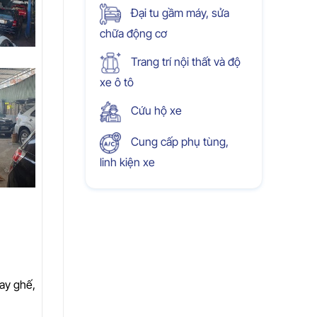
Đại tu gầm máy, sửa
chữa động cơ
Trang trí nội thất và độ
xe ô tô
Cứu hộ xe
Cung cấp phụ tùng,
linh kiện xe
hay ghế,