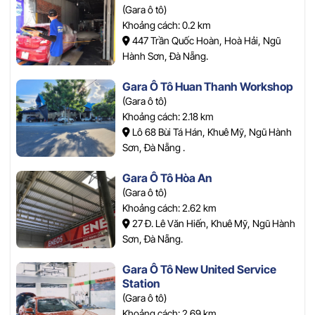
(Gara ô tô)
Khoảng cách: 0.2 km
447 Trần Quốc Hoàn, Hoà Hải, Ngũ
Hành Sơn, Đà Nẵng.
Gara Ô Tô Huan Thanh Workshop
(Gara ô tô)
Khoảng cách: 2.18 km
Lô 68 Bùi Tá Hán, Khuê Mỹ, Ngũ Hành
Sơn, Đà Nẵng .
Gara Ô Tô Hòa An
(Gara ô tô)
Khoảng cách: 2.62 km
27 Đ. Lê Văn Hiến, Khuê Mỹ, Ngũ Hành
Sơn, Đà Nẵng.
Gara Ô Tô New United Service
Station
(Gara ô tô)
Khoảng cách: 2.69 km