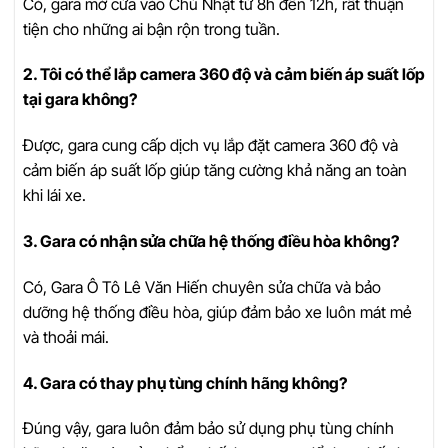
Có, gara mở cửa vào Chủ Nhật từ 8h đến 12h, rất thuận
tiện cho những ai bận rộn trong tuần.
2. Tôi có thể lắp camera 360 độ và cảm biến áp suất lốp
tại gara không?
Được, gara cung cấp dịch vụ lắp đặt camera 360 độ và
cảm biến áp suất lốp giúp tăng cường khả năng an toàn
khi lái xe.
3. Gara có nhận sửa chữa hệ thống điều hòa không?
Có, Gara Ô Tô Lê Văn Hiến chuyên sửa chữa và bảo
dưỡng hệ thống điều hòa, giúp đảm bảo xe luôn mát mẻ
và thoải mái.
4. Gara có thay phụ tùng chính hãng không?
Đúng vậy, gara luôn đảm bảo sử dụng phụ tùng chính