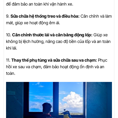
để đảm bảo an toàn khi vận hành xe.
9.
Sửa chữa hệ thống treo và điều hòa:
Cân chỉnh và làm
mát, giúp xe hoạt động êm ái.
10.
Cân chỉnh thước lái và cân bằng động lốp:
Giúp xe
không bị lệch hướng, nâng cao độ bền của lốp và an toàn
khi lái.
11.
Thay thế phụ tùng và sửa chữa sau va chạm:
Phục
hồi xe sau va chạm, đảm bảo hoạt động ổn định và an
toàn.