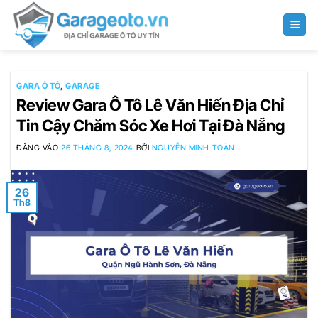
Bỏ
qua
nội
dung
GARA Ô TÔ
,
GARAGE
Review Gara Ô Tô Lê Văn Hiến Địa Chỉ
Tin Cậy Chăm Sóc Xe Hơi Tại Đà Nẵng
ĐĂNG VÀO
26 THÁNG 8, 2024
BỞI
NGUYỄN MINH TOÀN
26
Th8