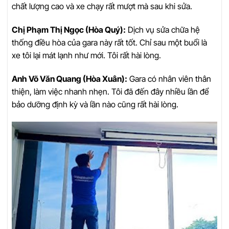
chất lượng cao và xe chạy rất mượt mà sau khi sửa.
Chị Phạm Thị Ngọc (Hòa Quý):
Dịch vụ sửa chữa hệ
thống điều hòa của gara này rất tốt. Chỉ sau một buổi là
xe tôi lại mát lạnh như mới. Tôi rất hài lòng.
Anh Võ Văn Quang (Hòa Xuân):
Gara có nhân viên thân
thiện, làm việc nhanh nhẹn. Tôi đã đến đây nhiều lần để
bảo dưỡng định kỳ và lần nào cũng rất hài lòng.