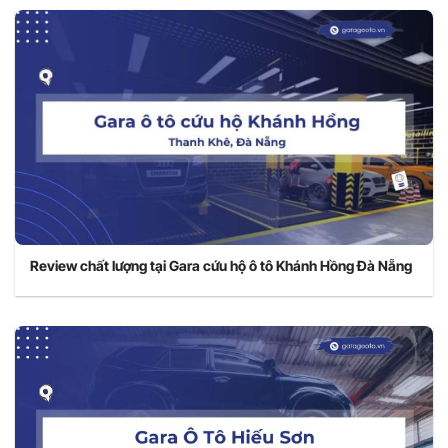
Review chất lượng tại Gara cứu hộ ô tô Khánh Hồng Đà Nẵng