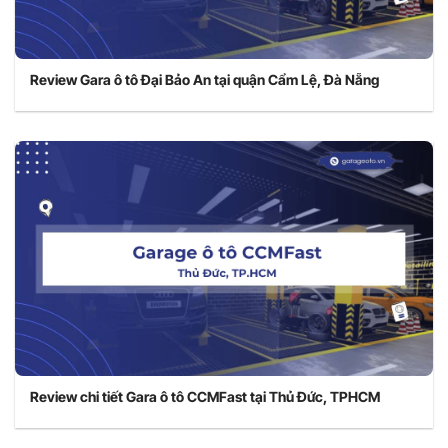
Review Gara ô tô Đại Bảo An tại quận Cẩm Lệ, Đà Nẵng
Review chi tiết Gara ô tô CCMFast tại Thủ Đức, TPHCM