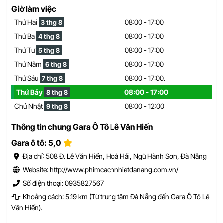
Giờ làm việc
Thứ Hai
08:00 - 17:00
3 thg 8
Thứ Ba
08:00 - 17:00
4 thg 8
Thứ Tư
08:00 - 17:00
5 thg 8
Thứ Năm
08:00 - 17:00
6 thg 8
Thứ Sáu
08:00 - 17:00.
7 thg 8
Thứ Bảy
08:00 - 17:00
8 thg 8
Chủ Nhật
08:00 - 12:00
9 thg 8
Thông tin chung Gara Ô Tô Lê Văn Hiến
Gara ô tô: 5,0
Địa chỉ: 508 Đ. Lê Văn Hiến, Hoà Hải, Ngũ Hành Sơn, Đà Nẵng
Website: http://www.phimcachnhietdanang.com.vn/
Số điện thoại: 0935827567
Khoảng cách: 5.19 km (Từ trung tâm Đà Nẵng đến Gara Ô Tô Lê
Văn Hiến).