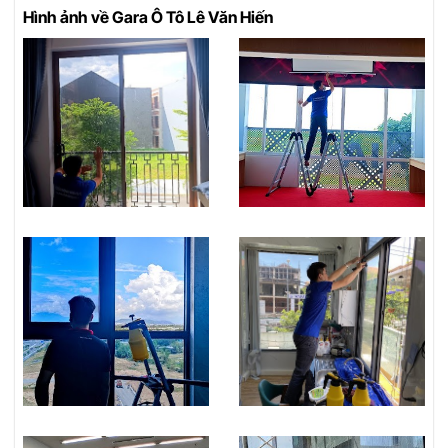
Hình ảnh về Gara Ô Tô Lê Văn Hiến