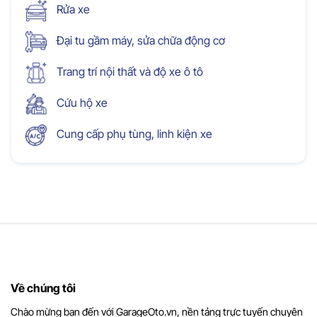
Rửa xe
Đại tu gầm máy, sửa chữa động cơ
Trang trí nội thất và độ xe ô tô
Cứu hộ xe
Cung cấp phụ tùng, linh kiện xe
Về chúng tôi
Chào mừng bạn đến với GarageOto.vn, nền tảng trực tuyến chuyên