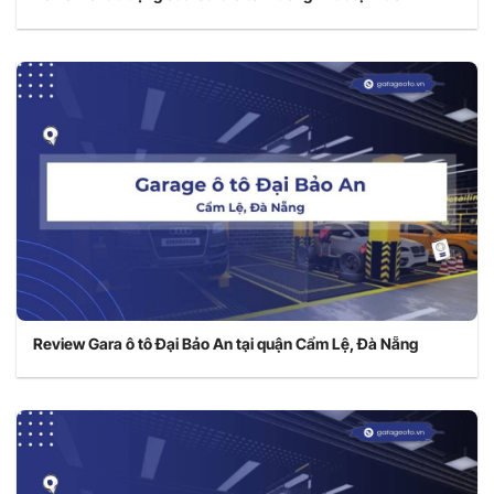
Review Gara ô tô Đại Bảo An tại quận Cẩm Lệ, Đà Nẵng