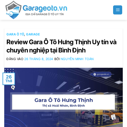
Bỏ
qua
nội
dung
GARA Ô TÔ
,
GARAGE
Review Gara Ô Tô Hưng Thịnh Uy tín và
chuyên nghiệp tại Bình Định
ĐĂNG VÀO
26 THÁNG 8, 2024
BỞI
NGUYỄN MINH TOÀN
26
Th8