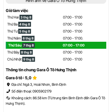
Hình ảnh về Gara Ô Tô Hưng Thịnh
Giờ làm việc
Thứ Hai
07:00 - 17:00
3 thg 8
Thứ Ba
07:00 - 17:00
4 thg 8
Thứ Tư
07:00 - 17:00
5 thg 8
Thứ Năm
07:00 - 17:00.
6 thg 8
Thứ Sáu
07:00 - 17:00
7 thg 8
Thứ Bảy
07:00 - 17:00
8 thg 8
Chủ Nhật
07:00 - 17:00
9 thg 8
Thông tin chung Gara Ô Tô Hưng Thịnh
Gara ô tô : 5,0
Địa chỉ: Ngã 3, Hoài Nhơn, Bình Định
Số điện thoại: 0905902179
Khoảng cách: 86.58 km (Từ trung tâm Bình Định đến Gara Ô Tô
Hưng Thịnh).