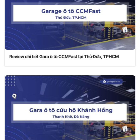
Review chi tiết Gara ô tô CCMFast tại Thủ Đức, TPHCM