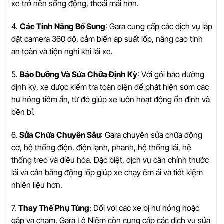
xe trở nên sống động, thoải mái hơn.
4.
Các Tính Năng Bổ Sung
: Gara cung cấp các dịch vụ lắp
đặt camera 360 độ, cảm biến áp suất lốp, nâng cao tính
an toàn và tiện nghi khi lái xe.
5.
Bảo Dưỡng Và Sửa Chữa Định Kỳ
: Với gói bảo dưỡng
định kỳ, xe được kiểm tra toàn diện để phát hiện sớm các
hư hỏng tiềm ẩn, từ đó giúp xe luôn hoạt động ổn định và
bền bỉ.
6.
Sửa Chữa Chuyên Sâu
: Gara chuyên sửa chữa động
cơ, hệ thống điện, điện lạnh, phanh, hệ thống lái, hệ
thống treo và điều hòa. Đặc biệt, dịch vụ cân chỉnh thước
lái và cân bằng động lốp giúp xe chạy êm ái và tiết kiệm
nhiên liệu hơn.
7.
Thay Thế Phụ Tùng
: Đối với các xe bị hư hỏng hoặc
gặp va chạm, Gara Lê Niệm còn cung cấp các dịch vụ sửa