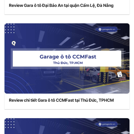
Review Gara ô tô Đại Bảo An tại quận Cẩm Lệ, Đà Nẵng
Review chi tiết Gara ô tô CCMFast tại Thủ Đức, TPHCM