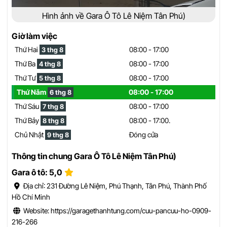
Hình ảnh về Gara Ô Tô Lê Niệm Tân Phú)
Giờ làm việc
Thứ Hai
08:00 - 17:00
3 thg 8
Thứ Ba
08:00 - 17:00
4 thg 8
Thứ Tư
08:00 - 17:00
5 thg 8
Thứ Năm
08:00 - 17:00
6 thg 8
Thứ Sáu
08:00 - 17:00
7 thg 8
Thứ Bảy
08:00 - 17:00.
8 thg 8
Chủ Nhật
Đóng cửa
9 thg 8
Thông tin chung Gara Ô Tô Lê Niệm Tân Phú)
Gara ô tô: 5,0
Địa chỉ: 231 Đường Lê Niệm, Phú Thạnh, Tân Phú, Thành Phố
Hồ Chí Minh
Website: https://garagethanhtung.com/cuu-pancuu-ho-0909-
216-266