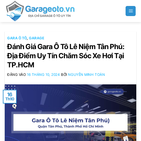
Bỏ
qua
nội
dung
GARA Ô TÔ
,
GARAGE
Đánh Giá Gara Ô Tô Lê Niệm Tân Phú:
Địa Điểm Uy Tín Chăm Sóc Xe Hơi Tại
TP.HCM
ĐĂNG VÀO
16 THÁNG 10, 2024
BỞI
NGUYỄN MINH TOÀN
16
Th10