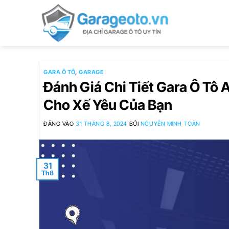
Bỏ
qua
nội
dung
GARA Ô TÔ
,
GARAGE
Đánh Giá Chi Tiết Gara Ô Tô 
Cho Xế Yêu Của Bạn
ĐĂNG VÀO
31 THÁNG 8, 2024
BỞI
NGUYỄN MINH TOÀN
31
Th8