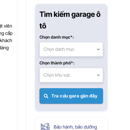
Xuân
Tìm kiếm garage ô
tô
t viên
ng cấp
Chọn danh mục*:
g khách
 dàng
Chọn danh mục
Chọn thành phố*:
Chọn khu vực
Tra cứu gara gần đây
Bảo hành, bảo dưỡng