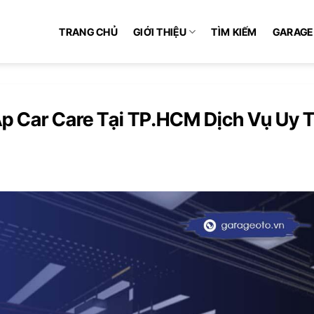
TRANG CHỦ
GIỚI THIỆU
TÌM KIẾM
GARAGE
Ap Car Care Tại TP.HCM Dịch Vụ Uy T