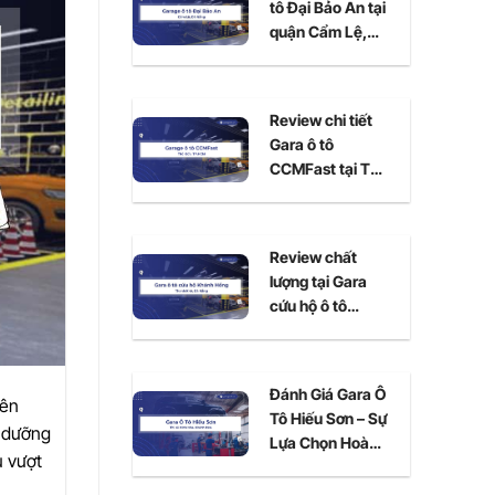
tô Đại Bảo An tại
quận Cẩm Lệ,
Đà Nẵng
Review chi tiết
Gara ô tô
CCMFast tại Thủ
Đức, TPHCM
Review chất
lượng tại Gara
cứu hộ ô tô
Khánh Hồng Đà
Nẵng
Đánh Giá Gara Ô
yên
Tô Hiếu Sơn – Sự
o dưỡng
Lựa Chọn Hoàn
ụ vượt
Hảo Cho Xe Của
Bạn Tại Ninh