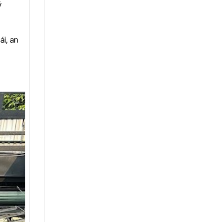
ý
ái, an