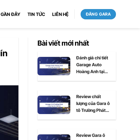
 GẦN ĐÂY
TIN TỨC
LIÊN HỆ
ĐĂNG GARA
Bài viết mới nhất
ín
Đánh giá chi tiết
Garage Auto
Hoàng Anh tại
Huế
Review chất
lượng của Gara ô
tô Trường Phát
tại Huế
Review Gara ô