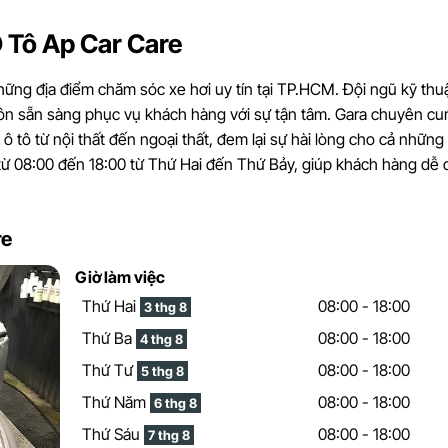
 Tô Ap Car Care
ững địa điểm chăm sóc xe hơi uy tín tại TP.HCM. Đội ngũ kỹ thuậ
uôn sẵn sàng phục vụ khách hàng với sự tận tâm. Gara chuyên cu
ô tô từ nội thất đến ngoại thất, đem lại sự hài lòng cho cả nhữn
à từ 08:00 đến 18:00 từ Thứ Hai đến Thứ Bảy, giúp khách hàng dễ
re
Giờ làm việc
Thứ Hai
08:00 - 18:00
3 thg 8
Thứ Ba
08:00 - 18:00
4 thg 8
Thứ Tư
08:00 - 18:00
5 thg 8
Thứ Năm
08:00 - 18:00
6 thg 8
Thứ Sáu
08:00 - 18:00
7 thg 8