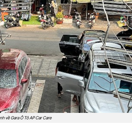
nh về Gara Ô Tô AP Car Care