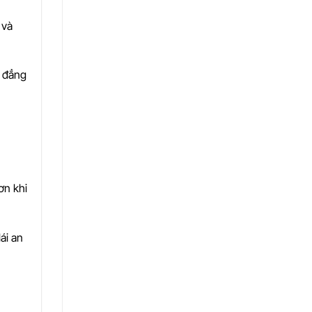
 và
à đẳng
ơn khi
ái an