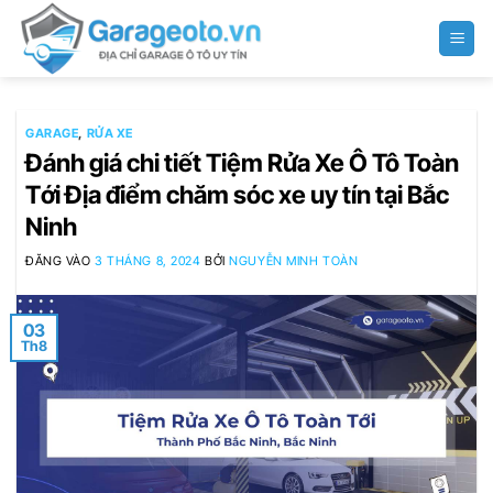
Bỏ
qua
nội
dung
GARAGE
,
RỬA XE
Đánh giá chi tiết Tiệm Rửa Xe Ô Tô Toàn
Tới Địa điểm chăm sóc xe uy tín tại Bắc
Ninh
ĐĂNG VÀO
3 THÁNG 8, 2024
BỞI
NGUYỄN MINH TOÀN
03
Th8