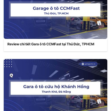
Review chi tiết Gara ô tô CCMFast tại Thủ Đức, TPHCM