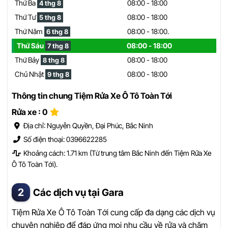
Thứ Ba
08:00 - 18:00
4 thg 8
Thứ Tư
08:00 - 18:00
5 thg 8
Thứ Năm
08:00 - 18:00.
6 thg 8
Thứ Sáu
08:00 - 18:00
7 thg 8
Thứ Bảy
08:00 - 18:00
8 thg 8
Chủ Nhật
08:00 - 18:00
9 thg 8
Thông tin chung Tiệm Rửa Xe Ô Tô Toàn Tới
Rửa xe : 0
Địa chỉ: Nguyễn Quyền, Đại Phúc, Bắc Ninh
Số điện thoại: 0396622285
Khoảng cách: 1.71 km (Từ trung tâm Bắc Ninh đến Tiệm Rửa Xe
Ô Tô Toàn Tới).
Các dịch vụ tại Gara
Tiệm Rửa Xe Ô Tô Toàn Tới cung cấp đa dạng các dịch vụ
chuyên nghiệp để đáp ứng mọi nhu cầu về rửa và chăm