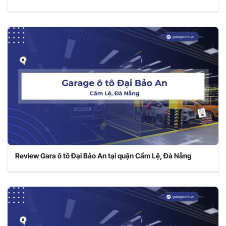
Review Gara ô tô Đại Bảo An tại quận Cẩm Lệ, Đà Nẵng