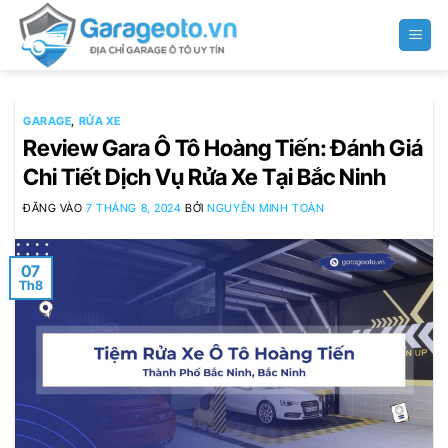
Bỏ
qua
nội
dung
GARAGE
,
RỬA XE
Review Gara Ô Tô Hoàng Tiến: Đánh Giá
Chi Tiết Dịch Vụ Rửa Xe Tại Bắc Ninh
ĐĂNG VÀO
7 THÁNG 8, 2024
BỞI
NGUYỄN MINH TOÀN
07
Th8