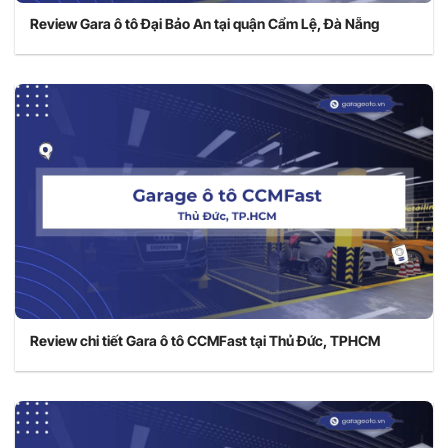
Review Gara ô tô Đại Bảo An tại quận Cẩm Lệ, Đà Nẵng
Review chi tiết Gara ô tô CCMFast tại Thủ Đức, TPHCM