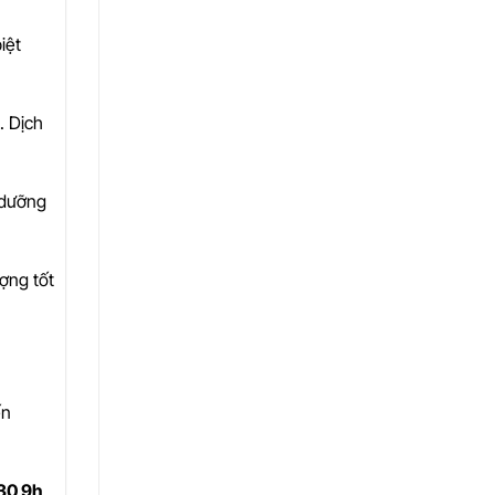
iệt
. Dịch
 dưỡng
ượng tốt
ến
30 9h