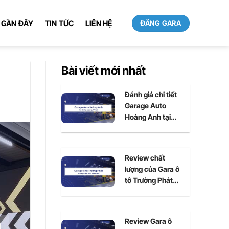
 GẦN ĐÂY
TIN TỨC
LIÊN HỆ
ĐĂNG GARA
Bài viết mới nhất
Đánh giá chi tiết
Garage Auto
Hoàng Anh tại
Huế
Review chất
lượng của Gara ô
tô Trường Phát
tại Huế
Review Gara ô