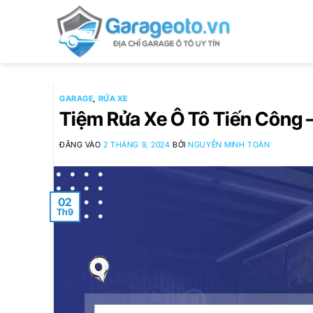
Bỏ
qua
nội
dung
GARAGE
,
RỬA XE
Tiệm Rửa Xe Ô Tô Tiến Công –
ĐĂNG VÀO
2 THÁNG 9, 2024
BỞI
NGUYỄN MINH TOÀN
02
Th9