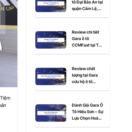
tô Đại Bảo An tại
quận Cẩm Lệ,
Đà Nẵng
Review chi tiết
Gara ô tô
CCMFast tại Thủ
Đức, TPHCM
Review chất
lượng tại Gara
cứu hộ ô tô
Khánh Hồng Đà
Nẵng
. Tiệm
bản
Đánh Giá Gara Ô
Tô Hiếu Sơn – Sự
Lựa Chọn Hoàn
Hảo Cho Xe Của
Bạn Tại Ninh