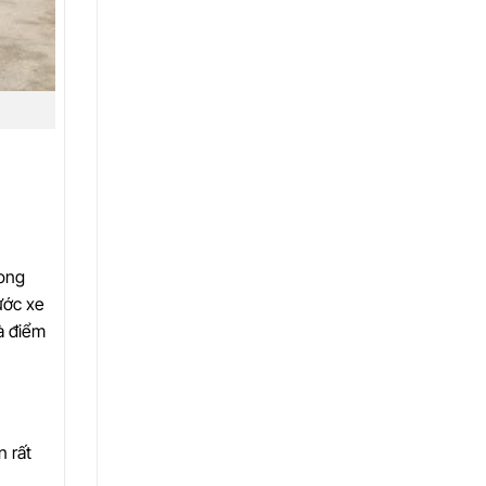
hong
xước xe
là điểm
n rất