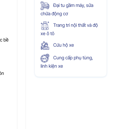
Đại tu gầm máy, sửa
chữa động cơ
Trang trí nội thất và độ
xe ô tô
ớc bề
Cứu hộ xe
Cung cấp phụ tùng,
linh kiện xe
ôn