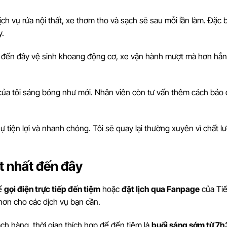
 dịch vụ rửa nội thất, xe thơm tho và sạch sẽ sau mỗi lần làm. Đặc b
y.
n đến đây vệ sinh khoang động cơ, xe vận hành mượt mà hơn hẳn
e của tôi sáng bóng như mới. Nhân viên còn tư vấn thêm cách bảo
 tiện lợi và nhanh chóng. Tôi sẽ quay lại thường xuyên vì chất l
ốt nhất đến đây
hể
gọi điện trực tiếp đến tiệm
hoặc
đặt lịch qua Fanpage
của Ti
 hơn cho các dịch vụ bạn cần.
ch hàng, thời gian thích hợp để đến tiệm là
buổi sáng sớm từ 7h