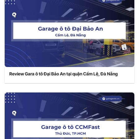
Review Gara ô tô Đại Bảo An tại quận Cẩm Lệ, Đà Nẵng