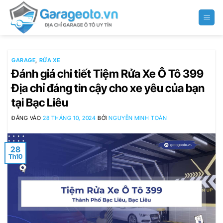
Bỏ
qua
nội
dung
GARAGE
,
RỬA XE
Đánh giá chi tiết Tiệm Rửa Xe Ô Tô 399
Địa chỉ đáng tin cậy cho xe yêu của bạn
tại Bạc Liêu
ĐĂNG VÀO
28 THÁNG 10, 2024
BỞI
NGUYỄN MINH TOÀN
28
Th10