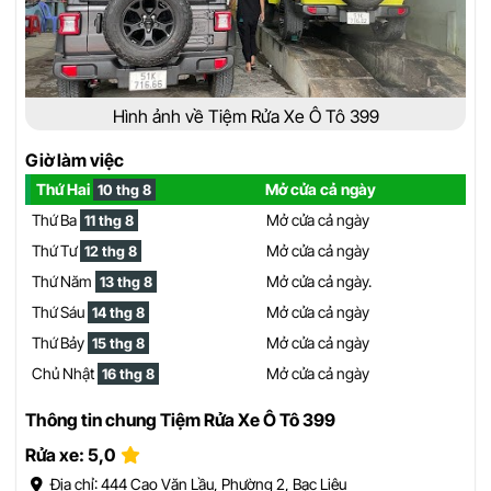
Hình ảnh về Tiệm Rửa Xe Ô Tô 399
Giờ làm việc
Thứ Hai
Mở cửa cả ngày
10 thg 8
Thứ Ba
Mở cửa cả ngày
11 thg 8
Thứ Tư
Mở cửa cả ngày
12 thg 8
Thứ Năm
Mở cửa cả ngày.
13 thg 8
Thứ Sáu
Mở cửa cả ngày
14 thg 8
Thứ Bảy
Mở cửa cả ngày
15 thg 8
Chủ Nhật
Mở cửa cả ngày
16 thg 8
Thông tin chung Tiệm Rửa Xe Ô Tô 399
Rửa xe: 5,0
Địa chỉ: 444 Cao Văn Lầu, Phường 2, Bạc Liêu