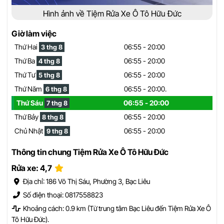
Hình ảnh về Tiệm Rửa Xe Ô Tô Hữu Đức
Giờ làm việc
Thứ Hai
06:55 - 20:00
3 thg 8
Thứ Ba
06:55 - 20:00
4 thg 8
Thứ Tư
06:55 - 20:00
5 thg 8
Thứ Năm
06:55 - 20:00.
6 thg 8
Thứ Sáu
06:55 - 20:00
7 thg 8
Thứ Bảy
06:55 - 20:00
8 thg 8
Chủ Nhật
06:55 - 20:00
9 thg 8
Thông tin chung Tiệm Rửa Xe Ô Tô Hữu Đức
Rửa xe: 4,7
Địa chỉ: 186 Võ Thị Sáu, Phường 3, Bạc Liêu
Số điện thoại: 0817558823
Khoảng cách: 0.9 km (Từ trung tâm Bạc Liêu đến Tiệm Rửa Xe Ô
Tô Hữu Đức).