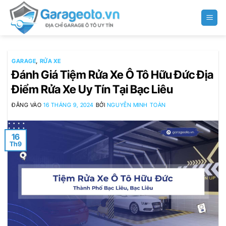
Bỏ
qua
nội
dung
GARAGE
,
RỬA XE
Đánh Giá Tiệm Rửa Xe Ô Tô Hữu Đức Địa
Điểm Rửa Xe Uy Tín Tại Bạc Liêu
ĐĂNG VÀO
16 THÁNG 9, 2024
BỞI
NGUYỄN MINH TOÀN
16
Th9