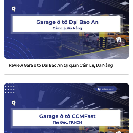
Review Gara ô tô Đại Bảo An tại quận Cẩm Lệ, Đà Nẵng