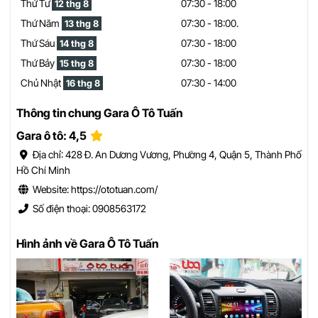
Thứ Tư
07:30 - 18:00
12 thg 8
Thứ Năm
07:30 - 18:00.
13 thg 8
Thứ Sáu
07:30 - 18:00
14 thg 8
Thứ Bảy
07:30 - 18:00
15 thg 8
Chủ Nhật
07:30 - 14:00
16 thg 8
Thông tin chung Gara Ô Tô Tuấn
Gara ô tô: 4,5
Địa chỉ: 428 Đ. An Dương Vương, Phường 4, Quận 5, Thành Phố
Hồ Chí Minh
Website: https://ototuan.com/
Số điện thoại: 0908563172
Hình ảnh về Gara Ô Tô Tuấn