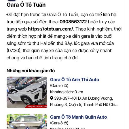
Gara Ô Tô Tuấn
Để đặt hẹn trước tại Gara Ô Tô Tuấn, bạn có thể liên hệ
trực tiếp qua số điện thoại
0908563172
hoặc truy cập
trang web
https://ototuan.com/
. Theo kinh nghiệm, thời
điểm thích hợp nhất để mang xe đến gara là vào buổi
sáng sớm từ thứ Hai đến thứ Bảy, lúc gara vừa mở cửa
(07:30), thời gian này xe của bạn sẽ được xử lý nhanh
chóng và hạn chế tình trạng chờ đợi.
Những nơi khác gần đó
Gara Ô Tô Anh Thi Auto
(Gara ô tô)
Khoảng cách: 0 km
393-397-401 Đ. An Dương Vương,
Phường 3, Quận 5, Thành Phố Hồ Chí
Minh.
Gara Ô Tô Mạnh Quân Auto
(Gara ô tô)