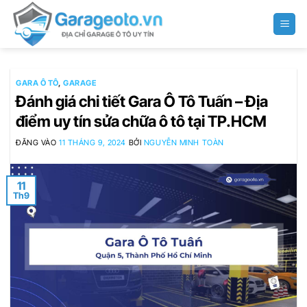
Bỏ
qua
nội
dung
GARA Ô TÔ
,
GARAGE
Đánh giá chi tiết Gara Ô Tô Tuấn – Địa
điểm uy tín sửa chữa ô tô tại TP.HCM
ĐĂNG VÀO
11 THÁNG 9, 2024
BỞI
NGUYỄN MINH TOÀN
11
Th9