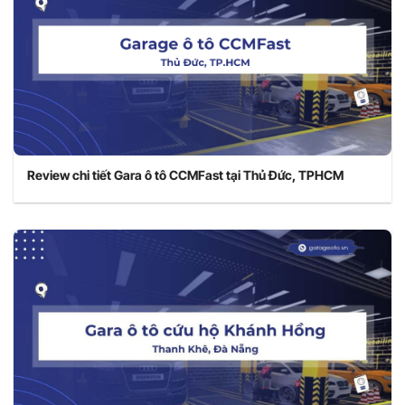
Review chi tiết Gara ô tô CCMFast tại Thủ Đức, TPHCM