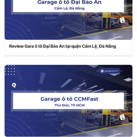
Review Gara ô tô Đại Bảo An tại quận Cẩm Lệ, Đà Nẵng