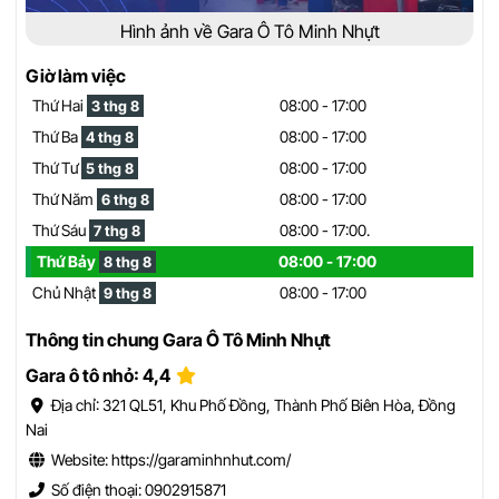
Hình ảnh về Gara Ô Tô Minh Nhựt
Giờ làm việc
Thứ Hai
08:00 - 17:00
3 thg 8
Thứ Ba
08:00 - 17:00
4 thg 8
Thứ Tư
08:00 - 17:00
5 thg 8
Thứ Năm
08:00 - 17:00
6 thg 8
Thứ Sáu
08:00 - 17:00.
7 thg 8
Thứ Bảy
08:00 - 17:00
8 thg 8
Chủ Nhật
08:00 - 17:00
9 thg 8
Thông tin chung Gara Ô Tô Minh Nhựt
Gara ô tô nhỏ: 4,4
Địa chỉ: 321 QL51, Khu Phố Đồng, Thành Phố Biên Hòa, Đồng
Nai
Website: https://garaminhnhut.com/
Số điện thoại: 0902915871