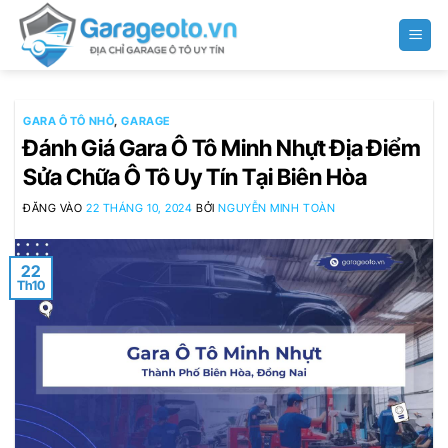
Bỏ
qua
nội
dung
GARA Ô TÔ NHỎ
,
GARAGE
Đánh Giá Gara Ô Tô Minh Nhựt Địa Điểm
Sửa Chữa Ô Tô Uy Tín Tại Biên Hòa
ĐĂNG VÀO
22 THÁNG 10, 2024
BỞI
NGUYỄN MINH TOÀN
22
Th10