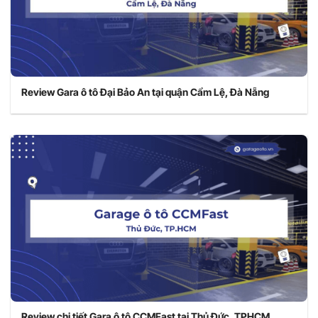
Review Gara ô tô Đại Bảo An tại quận Cẩm Lệ, Đà Nẵng
Review chi tiết Gara ô tô CCMFast tại Thủ Đức, TPHCM