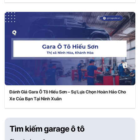
Đánh Giá Gara Ô Tô Hiếu Sơn – Sự Lựa Chọn Hoàn Hảo Cho
Xe Của Bạn Tại Ninh Xuân
Tìm kiếm garage ô tô