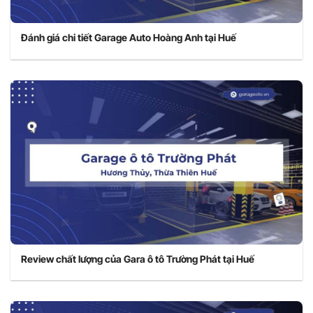
Đánh giá chi tiết Garage Auto Hoàng Anh tại Huế
Review chất lượng của Gara ô tô Trường Phát tại Huế