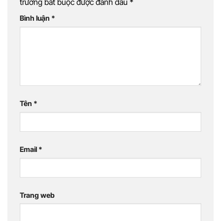
trường bắt buộc được đánh dấu
*
Bình luận
*
Tên
*
Email
*
Trang web