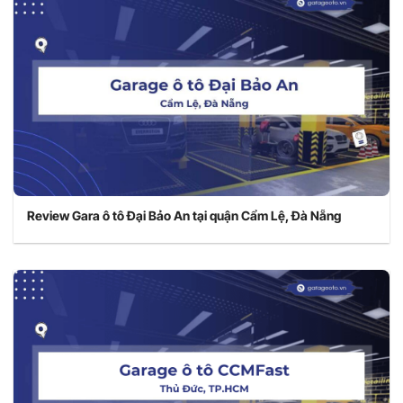
Review Gara ô tô Đại Bảo An tại quận Cẩm Lệ, Đà Nẵng