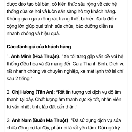
được đào tạo bài bản, có kiến thức sâu rộng về các hệ
thống của xe hơi và luôn sẵn sàng hỗ trợ khách hàng.
Không gian gara rộng rãi, trang thiết bị hiện đại là điểm
cộng lớn giúp quá trình sửa chữa, bảo dưỡng diễn ra
nhanh chóng và hiệu quả.
Các đánh giá của khách hàng
1.
Anh Minh (Hoà Thuận)
: “Xe tôi từng gặp vấn đề với hệ
thống điều hòa và đã mang đến Gara Thanh Bình. Dịch vụ
rất nhanh chóng và chuyên nghiệp, xe mát lạnh trở lại chỉ
sau 2 tiếng.”
2.
Chị Hương (Tân An)
: “Rất ấn tượng với dịch vụ độ âm
thanh tại đây. Chất lượng âm thanh cực kỳ tốt, nhân viên
tư vấn nhiệt tình, lắp đặt cẩn thận.”
3.
Anh Nam (Buôn Ma Thuột)
: “Đã sử dụng dịch vụ sửa
chữa động cơ tại đây, phải nói là rất yên tâm. Đội ngũ kỹ