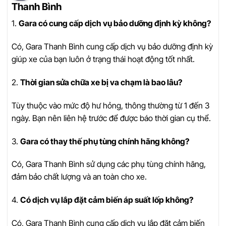
Thanh Bình
1.
Gara có cung cấp dịch vụ bảo dưỡng định kỳ không?
Có, Gara Thanh Bình cung cấp dịch vụ bảo dưỡng định kỳ
giúp xe của bạn luôn ở trạng thái hoạt động tốt nhất.
2.
Thời gian sửa chữa xe bị va chạm là bao lâu?
Tùy thuộc vào mức độ hư hỏng, thông thường từ 1 đến 3
ngày. Bạn nên liên hệ trước để được báo thời gian cụ thể.
3.
Gara có thay thế phụ tùng chính hãng không?
Có, Gara Thanh Bình sử dụng các phụ tùng chính hãng,
đảm bảo chất lượng và an toàn cho xe.
4.
Có dịch vụ lắp đặt cảm biến áp suất lốp không?
Có, Gara Thanh Bình cung cấp dịch vụ lắp đặt cảm biến