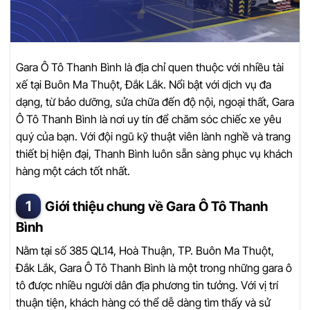
Gara Ô Tô Thanh Bình là địa chỉ quen thuộc với nhiều tài
xế tại Buôn Ma Thuột, Đắk Lắk. Nổi bật với dịch vụ đa
dạng, từ bảo dưỡng, sửa chữa đến độ nội, ngoại thất, Gara
Ô Tô Thanh Bình là nơi uy tín để chăm sóc chiếc xe yêu
quý của bạn. Với đội ngũ kỹ thuật viên lành nghề và trang
thiết bị hiện đại, Thanh Bình luôn sẵn sàng phục vụ khách
hàng một cách tốt nhất.
Giới thiệu chung về Gara Ô Tô Thanh
Bình
Nằm tại số 385 QL14, Hoà Thuận, TP. Buôn Ma Thuột,
Đắk Lắk, Gara Ô Tô Thanh Bình là một trong những gara ô
tô được nhiều người dân địa phương tin tưởng. Với vị trí
thuận tiện, khách hàng có thể dễ dàng tìm thấy và sử