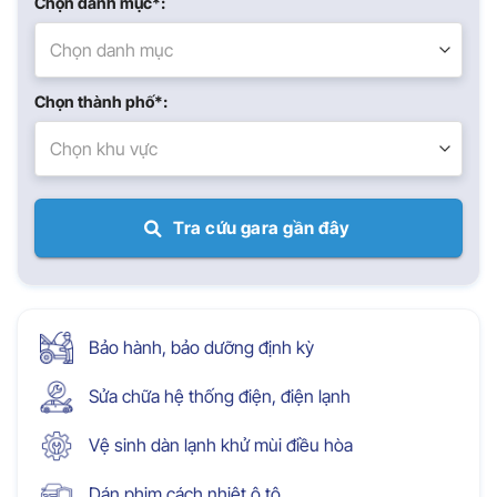
Chọn danh mục*:
Chọn danh mục
Chọn thành phố*:
Chọn khu vực
Tra cứu gara gần đây
Bảo hành, bảo dưỡng định kỳ
Sửa chữa hệ thống điện, điện lạnh
Vệ sinh dàn lạnh khử mùi điều hòa
Dán phim cách nhiệt ô tô