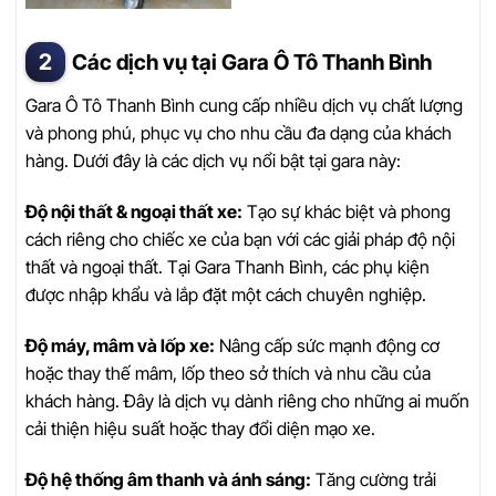
Các dịch vụ tại Gara Ô Tô Thanh Bình
Gara Ô Tô Thanh Bình cung cấp nhiều dịch vụ chất lượng
và phong phú, phục vụ cho nhu cầu đa dạng của khách
hàng. Dưới đây là các dịch vụ nổi bật tại gara này:
Độ nội thất & ngoại thất xe:
Tạo sự khác biệt và phong
cách riêng cho chiếc xe của bạn với các giải pháp độ nội
thất và ngoại thất. Tại Gara Thanh Bình, các phụ kiện
được nhập khẩu và lắp đặt một cách chuyên nghiệp.
Độ máy, mâm và lốp xe:
Nâng cấp sức mạnh động cơ
hoặc thay thế mâm, lốp theo sở thích và nhu cầu của
khách hàng. Đây là dịch vụ dành riêng cho những ai muốn
cải thiện hiệu suất hoặc thay đổi diện mạo xe.
Độ hệ thống âm thanh và ánh sáng:
Tăng cường trải