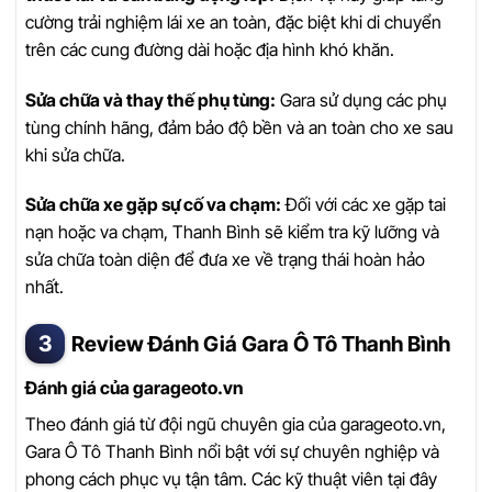
cường trải nghiệm lái xe an toàn, đặc biệt khi di chuyển
trên các cung đường dài hoặc địa hình khó khăn.
Sửa chữa và thay thế phụ tùng:
Gara sử dụng các phụ
tùng chính hãng, đảm bảo độ bền và an toàn cho xe sau
khi sửa chữa.
Sửa chữa xe gặp sự cố va chạm:
Đối với các xe gặp tai
nạn hoặc va chạm, Thanh Bình sẽ kiểm tra kỹ lưỡng và
sửa chữa toàn diện để đưa xe về trạng thái hoàn hảo
nhất.
Review Đánh Giá Gara Ô Tô Thanh Bình
Đánh giá của garageoto.vn
Theo đánh giá từ đội ngũ chuyên gia của garageoto.vn,
Gara Ô Tô Thanh Bình nổi bật với sự chuyên nghiệp và
phong cách phục vụ tận tâm. Các kỹ thuật viên tại đây