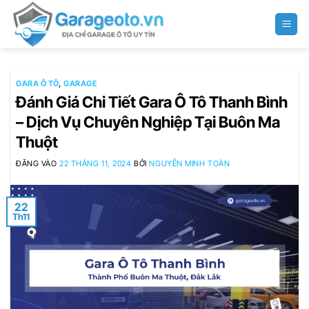
Bỏ
qua
nội
dung
GARA Ô TÔ
,
GARAGE
Đánh Giá Chi Tiết Gara Ô Tô Thanh Bình
– Dịch Vụ Chuyên Nghiệp Tại Buôn Ma
Thuột
ĐĂNG VÀO
22 THÁNG 11, 2024
BỞI
NGUYỄN MINH TOÀN
22
Th11