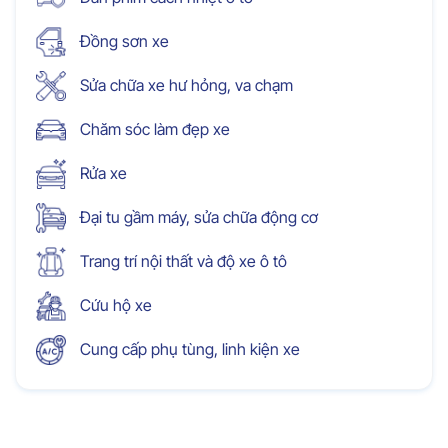
Đồng sơn xe
Sửa chữa xe hư hỏng, va chạm
Chăm sóc làm đẹp xe
Rửa xe
Đại tu gầm máy, sửa chữa động cơ
Trang trí nội thất và độ xe ô tô
Cứu hộ xe
Cung cấp phụ tùng, linh kiện xe