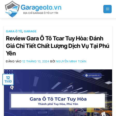
Bỏ
qua
nội
dung
GARA Ô TÔ
,
GARAGE
Review Gara Ô Tô Tcar Tuy Hòa: Đánh
Giá Chi Tiết Chất Lượng Dịch Vụ Tại Phú
Yên
ĐĂNG VÀO
12 THÁNG 10, 2024
BỞI
NGUYỄN MINH TOÀN
12
Th10