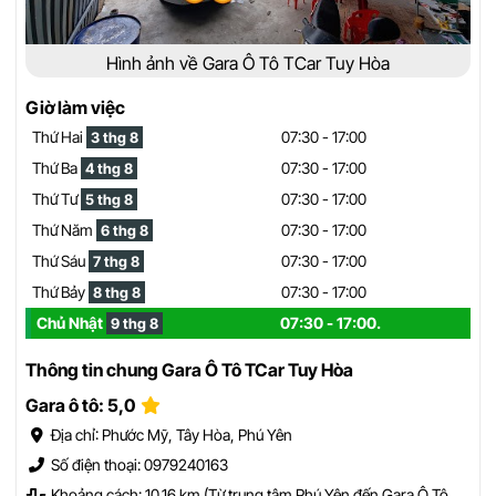
Hình ảnh về Gara Ô Tô TCar Tuy Hòa
Giờ làm việc
Thứ Hai
07:30 - 17:00
3 thg 8
Thứ Ba
07:30 - 17:00
4 thg 8
Thứ Tư
07:30 - 17:00
5 thg 8
Thứ Năm
07:30 - 17:00
6 thg 8
Thứ Sáu
07:30 - 17:00
7 thg 8
Thứ Bảy
07:30 - 17:00
8 thg 8
Chủ Nhật
07:30 - 17:00.
9 thg 8
Thông tin chung Gara Ô Tô TCar Tuy Hòa
Gara ô tô: 5,0
Địa chỉ: Phước Mỹ, Tây Hòa, Phú Yên
Số điện thoại: 0979240163
Khoảng cách: 10.16 km (Từ trung tâm Phú Yên đến Gara Ô Tô