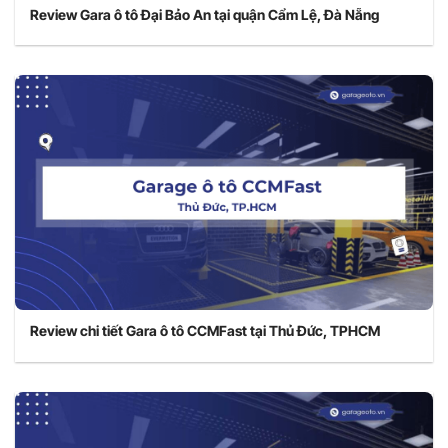
Review Gara ô tô Đại Bảo An tại quận Cẩm Lệ, Đà Nẵng
Review chi tiết Gara ô tô CCMFast tại Thủ Đức, TPHCM