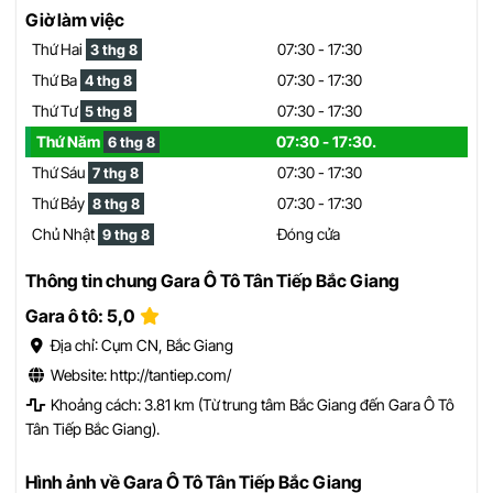
Giờ làm việc
Thứ Hai
07:30 - 17:30
3 thg 8
Thứ Ba
07:30 - 17:30
4 thg 8
Thứ Tư
07:30 - 17:30
5 thg 8
Thứ Năm
07:30 - 17:30.
6 thg 8
Thứ Sáu
07:30 - 17:30
7 thg 8
Thứ Bảy
07:30 - 17:30
8 thg 8
Chủ Nhật
Đóng cửa
9 thg 8
Thông tin chung Gara Ô Tô Tân Tiếp Bắc Giang
Gara ô tô: 5,0
Địa chỉ: Cụm CN, Bắc Giang
Website: http://tantiep.com/
Khoảng cách: 3.81 km (Từ trung tâm Bắc Giang đến Gara Ô Tô
Tân Tiếp Bắc Giang).
Hình ảnh về Gara Ô Tô Tân Tiếp Bắc Giang