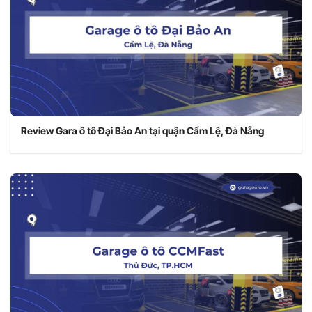
Review Gara ô tô Đại Bảo An tại quận Cẩm Lệ, Đà Nẵng