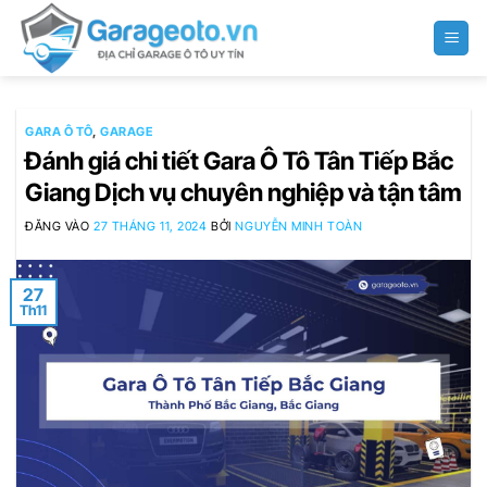
Bỏ
qua
nội
dung
GARA Ô TÔ
,
GARAGE
Đánh giá chi tiết Gara Ô Tô Tân Tiếp Bắc
Giang Dịch vụ chuyên nghiệp và tận tâm
ĐĂNG VÀO
27 THÁNG 11, 2024
BỞI
NGUYỄN MINH TOÀN
27
Th11