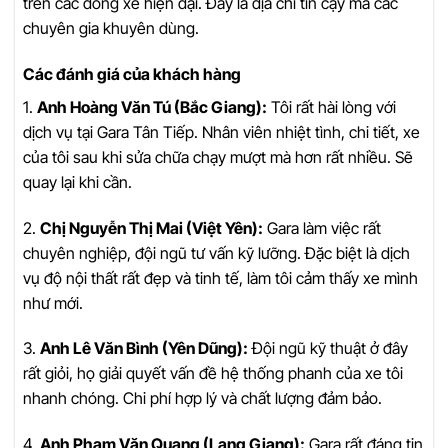
trên các dòng xe hiện đại. Đây là địa chỉ tin cậy mà các
chuyên gia khuyên dùng.
Các đánh giá của khách hàng
1.
Anh Hoàng Văn Tú (Bắc Giang):
Tôi rất hài lòng với
dịch vụ tại Gara Tân Tiếp. Nhân viên nhiệt tình, chi tiết, xe
của tôi sau khi sửa chữa chạy mượt mà hơn rất nhiều. Sẽ
quay lại khi cần.
2.
Chị Nguyễn Thị Mai (Việt Yên):
Gara làm việc rất
chuyên nghiệp, đội ngũ tư vấn kỹ lưỡng. Đặc biệt là dịch
vụ độ nội thất rất đẹp và tinh tế, làm tôi cảm thấy xe mình
như mới.
3.
Anh Lê Văn Bình (Yên Dũng):
Đội ngũ kỹ thuật ở đây
rất giỏi, họ giải quyết vấn đề hệ thống phanh của xe tôi
nhanh chóng. Chi phí hợp lý và chất lượng đảm bảo.
4.
Anh Phạm Văn Quang (Lạng Giang):
Gara rất đáng tin