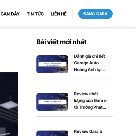
 GẦN ĐÂY
TIN TỨC
LIÊN HỆ
ĐĂNG GARA
Bài viết mới nhất
Đánh giá chi tiết
Garage Auto
Hoàng Anh tại
Huế
Review chất
lượng của Gara ô
tô Trường Phát
tại Huế
Review Gara ô