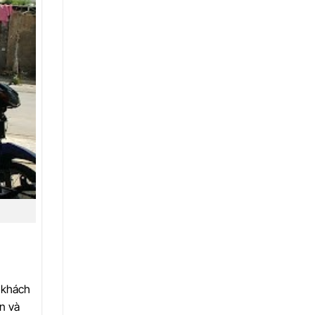
i khách
n và