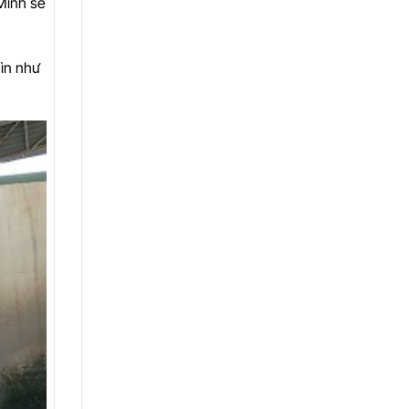
 Mình sẽ
hìn như