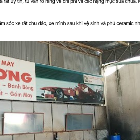
ra rất uy tín, tư vấn rõ ràng về chi phí và các hạng mục sửa chữa.
ăm sóc xe rất chu đáo, xe mình sau khi vệ sinh và phủ ceramic n