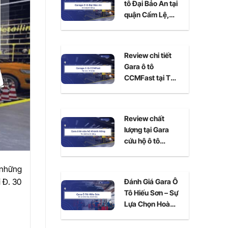
tô Đại Bảo An tại
quận Cẩm Lệ,
Đà Nẵng
Review chi tiết
Gara ô tô
CCMFast tại Thủ
Đức, TPHCM
Review chất
lượng tại Gara
cứu hộ ô tô
Khánh Hồng Đà
Nẵng
 những
i Đ. 30
Đánh Giá Gara Ô
Tô Hiếu Sơn – Sự
Lựa Chọn Hoàn
Hảo Cho Xe Của
Bạn Tại Ninh