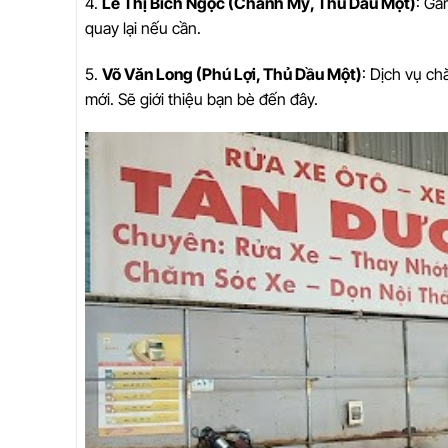
4.
Lê Thị Bích Ngọc (Chánh Mỹ, Thủ Dầu Một)
: Ga
quay lại nếu cần.
5.
Võ Văn Long (Phú Lợi, Thủ Dầu Một)
: Dịch vụ ch
mới. Sẽ giới thiệu bạn bè đến đây.