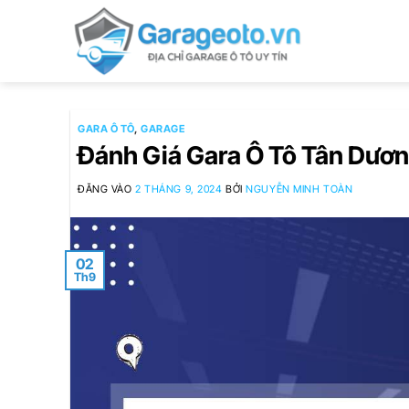
Bỏ
qua
nội
dung
GARA Ô TÔ
,
GARAGE
Đánh Giá Gara Ô Tô Tân Dương
ĐĂNG VÀO
2 THÁNG 9, 2024
BỞI
NGUYỄN MINH TOÀN
02
Th9