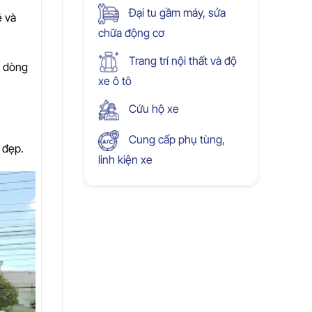
Đại tu gầm máy, sửa
ẽ và
chữa động cơ
Trang trí nội thất và độ
u dòng
xe ô tô
Cứu hộ xe
Cung cấp phụ tùng,
 đẹp.
linh kiện xe