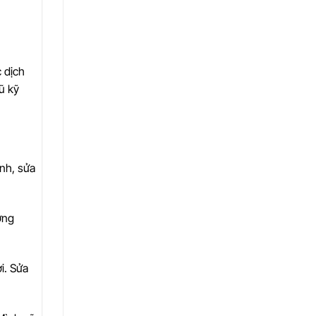
 dịch
ũ kỹ
ình, sửa
ỡng
i. Sửa