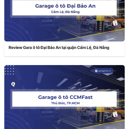
Review Gara ô tô Đại Bảo An tại quận Cẩm Lệ, Đà Nẵng