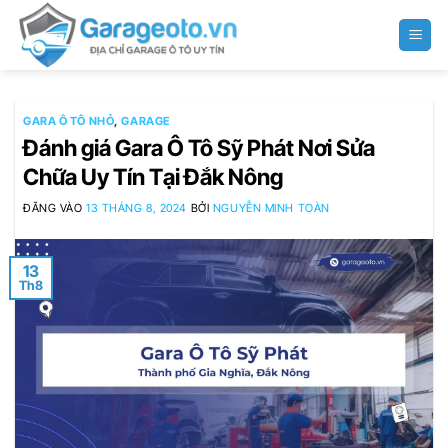
Bỏ
qua
nội
dung
GARA Ô TÔ NHỎ
,
GARAGE
Đánh giá Gara Ô Tô Sỹ Phát Nơi Sửa
Chữa Uy Tín Tại Đắk Nông
ĐĂNG VÀO
13 THÁNG 8, 2024
BỞI
NGUYỄN MINH TOÀN
13
Th8