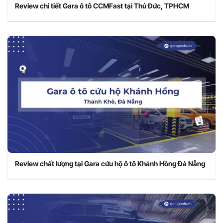
Review chi tiết Gara ô tô CCMFast tại Thủ Đức, TPHCM
Review chất lượng tại Gara cứu hộ ô tô Khánh Hồng Đà Nẵng