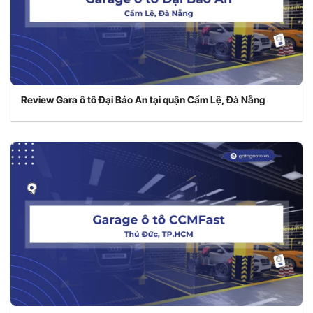
Review Gara ô tô Đại Bảo An tại quận Cẩm Lệ, Đà Nẵng