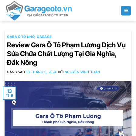
Bỏ
qua
nội
dung
GARA Ô TÔ NHỎ
,
GARAGE
Review Gara Ô Tô Phạm Lương Dịch Vụ
Sửa Chữa Chất Lượng Tại Gia Nghĩa,
Đắk Nông
ĐĂNG VÀO
13 THÁNG 9, 2024
BỞI
NGUYỄN MINH TOÀN
13
Th9