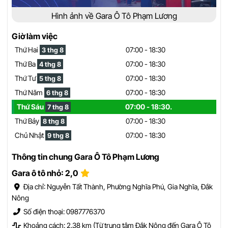
Hình ảnh về Gara Ô Tô Phạm Lương
Giờ làm việc
Thứ Hai
07:00 - 18:30
3 thg 8
Thứ Ba
07:00 - 18:30
4 thg 8
Thứ Tư
07:00 - 18:30
5 thg 8
Thứ Năm
07:00 - 18:30
6 thg 8
Thứ Sáu
07:00 - 18:30.
7 thg 8
Thứ Bảy
07:00 - 18:30
8 thg 8
Chủ Nhật
07:00 - 18:30
9 thg 8
Thông tin chung Gara Ô Tô Phạm Lương
Gara ô tô nhỏ: 2,0
Địa chỉ: Nguyễn Tất Thành, Phường Nghĩa Phú, Gia Nghĩa, Đắk
Nông
Số điện thoại: 0987776370
Khoảng cách: 2.38 km (Từ trung tâm Đắk Nông đến Gara Ô Tô