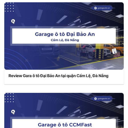
Review Gara ô tô Đại Bảo An tại quận Cẩm Lệ, Đà Nẵng