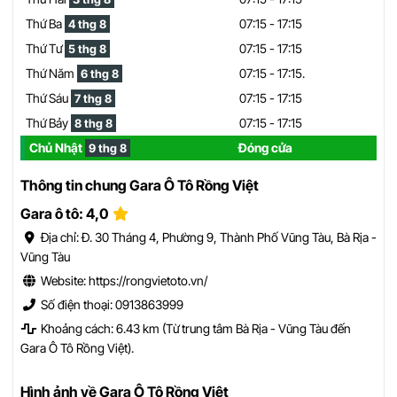
Thứ Ba
07:15 - 17:15
4 thg 8
Thứ Tư
07:15 - 17:15
5 thg 8
Thứ Năm
07:15 - 17:15.
6 thg 8
Thứ Sáu
07:15 - 17:15
7 thg 8
Thứ Bảy
07:15 - 17:15
8 thg 8
Chủ Nhật
Đóng cửa
9 thg 8
Thông tin chung Gara Ô Tô Rồng Việt
Gara ô tô: 4,0
Địa chỉ: Đ. 30 Tháng 4, Phường 9, Thành Phố Vũng Tàu, Bà Rịa -
Vũng Tàu
Website: https://rongvietoto.vn/
Số điện thoại: 0913863999
Khoảng cách: 6.43 km (Từ trung tâm Bà Rịa - Vũng Tàu đến
Gara Ô Tô Rồng Việt).
Hình ảnh về Gara Ô Tô Rồng Việt