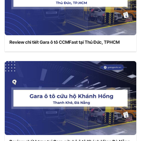
Review chi tiết Gara ô tô CCMFast tại Thủ Đức, TPHCM