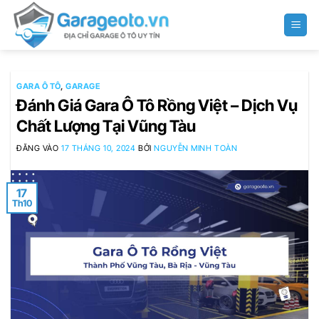
Bỏ
qua
nội
dung
GARA Ô TÔ
,
GARAGE
Đánh Giá Gara Ô Tô Rồng Việt – Dịch Vụ
Chất Lượng Tại Vũng Tàu
ĐĂNG VÀO
17 THÁNG 10, 2024
BỞI
NGUYỄN MINH TOÀN
17
Th10