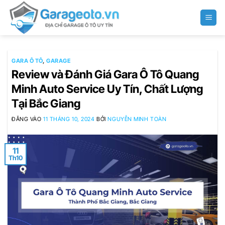
Bỏ
qua
nội
dung
GARA Ô TÔ
,
GARAGE
Review và Đánh Giá Gara Ô Tô Quang
Minh Auto Service Uy Tín, Chất Lượng
Tại Bắc Giang
ĐĂNG VÀO
11 THÁNG 10, 2024
BỞI
NGUYỄN MINH TOÀN
11
Th10