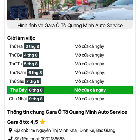
Hình ảnh về Gara Ô Tô Quang Minh Auto Service
Giờ làm việc
Thứ Hai
Mở cửa cả ngày
3 thg 8
Thứ Ba
Mở cửa cả ngày
4 thg 8
Thứ Tư
Mở cửa cả ngày
5 thg 8
Thứ Năm
Mở cửa cả ngày.
6 thg 8
Thứ Sáu
Mở cửa cả ngày
7 thg 8
Thứ Bảy
Mở cửa cả ngày
8 thg 8
Chủ Nhật
Mở cửa cả ngày
9 thg 8
Thông tin chung Gara Ô Tô Quang Minh Auto Service
Gara ô tô: 4,5
Địa chỉ: 149 Nguyễn Thị Minh Khai, Dĩnh Kế, Bắc Giang
Số điện thoại: 0902186668