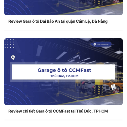
Review Gara ô tô Đại Bảo An tại quận Cẩm Lệ, Đà Nẵng
Review chi tiết Gara ô tô CCMFast tại Thủ Đức, TPHCM