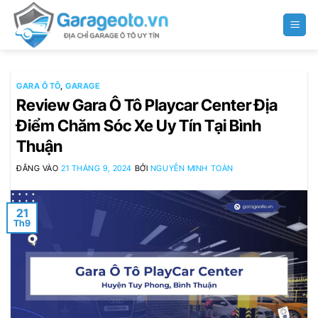
Bỏ
qua
nội
dung
GARA Ô TÔ
,
GARAGE
Review Gara Ô Tô Playcar Center Địa
Điểm Chăm Sóc Xe Uy Tín Tại Bình
Thuận
ĐĂNG VÀO
21 THÁNG 9, 2024
BỞI
NGUYỄN MINH TOÀN
21
Th9