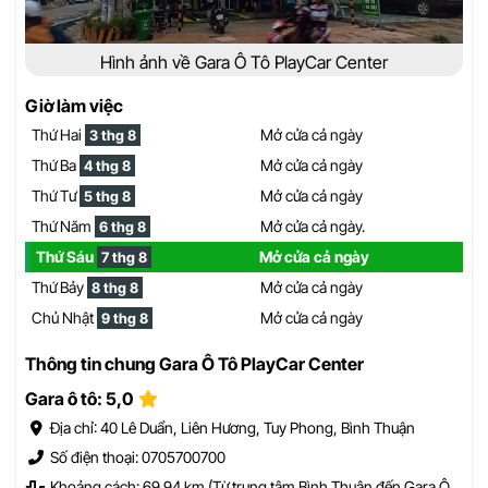
Hình ảnh về Gara Ô Tô PlayCar Center
Giờ làm việc
Thứ Hai
Mở cửa cả ngày
3 thg 8
Thứ Ba
Mở cửa cả ngày
4 thg 8
Thứ Tư
Mở cửa cả ngày
5 thg 8
Thứ Năm
Mở cửa cả ngày.
6 thg 8
Thứ Sáu
Mở cửa cả ngày
7 thg 8
Thứ Bảy
Mở cửa cả ngày
8 thg 8
Chủ Nhật
Mở cửa cả ngày
9 thg 8
Thông tin chung Gara Ô Tô PlayCar Center
Gara ô tô: 5,0
Địa chỉ: 40 Lê Duẩn, Liên Hương, Tuy Phong, Bình Thuận
Số điện thoại: 0705700700
Khoảng cách: 69.94 km (Từ trung tâm Bình Thuận đến Gara Ô