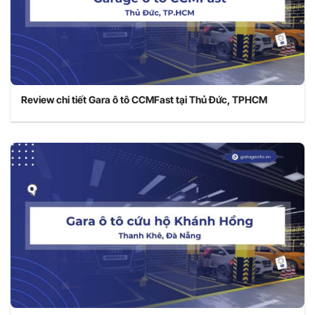
Review chi tiết Gara ô tô CCMFast tại Thủ Đức, TPHCM