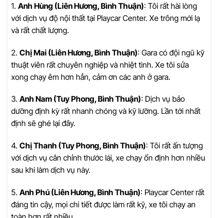
1.
Anh Hùng (Liên Hương, Bình Thuận)
: Tôi rất hài lòng
với dịch vụ độ nội thất tại Playcar Center. Xe trông mới lạ
và rất chất lượng.
2.
Chị Mai (Liên Hương, Bình Thuận)
: Gara có đội ngũ kỹ
thuật viên rất chuyên nghiệp và nhiệt tình. Xe tôi sửa
xong chạy êm hơn hẳn, cảm ơn các anh ở gara.
3.
Anh Nam (Tuy Phong, Bình Thuận)
: Dịch vụ bảo
dưỡng định kỳ rất nhanh chóng và kỹ lưỡng. Lần tới nhất
định sẽ ghé lại đây.
4.
Chị Thanh (Tuy Phong, Bình Thuận)
: Tôi rất ấn tượng
với dịch vụ cân chỉnh thước lái, xe chạy ổn định hơn nhiều
sau khi làm dịch vụ này.
5.
Anh Phú (Liên Hương, Bình Thuận)
: Playcar Center rất
đáng tin cậy, mọi chi tiết được làm rất kỹ, xe tôi chạy an
toàn hơn rất nhiều.