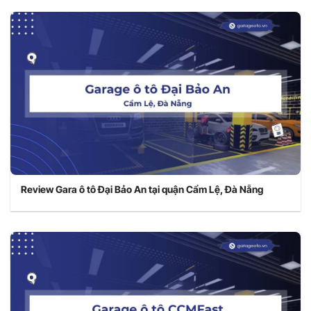
Review Gara ô tô Đại Bảo An tại quận Cẩm Lệ, Đà Nẵng