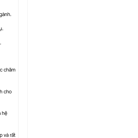
ngành.
ụ.
.
ược chăm
nh cho
a hệ
p và rất