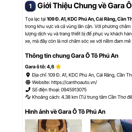
Giới Thiệu Chung về Gara Ô
Tọa lạc tại
109 Đ. A1, KDC Phú An, Cái Răng, Cần T
trong khu vực và cả vùng lân cận. Với phương châm
lượng dịch vụ và trang thiết bị để phục vụ khách hàn
xe, mà đây còn là nơi chăm sóc xe với niềm đam mê 
Thông tin chung Gara Ô Tô Phú An
Gara ô tô: 4,6
Địa chỉ: 109 Đ. A1, KDC Phú An, Cái Răng, Cần T
Website: https://canthoauto.vn/
Số điện thoại: 0945913075
Khoảng cách: 4.38 km (Từ trung tâm Cần Thơ đế
Hình ảnh về Gara Ô Tô Phú An