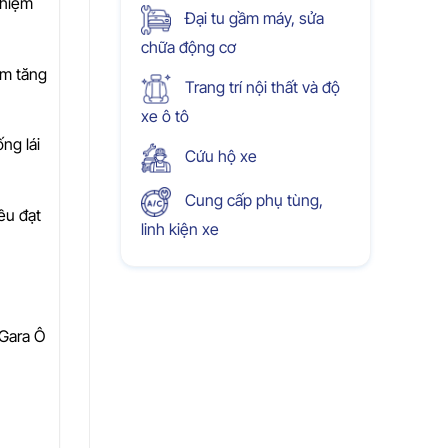
ghiệm
Đại tu gầm máy, sửa
chữa động cơ
ằm tăng
Trang trí nội thất và độ
xe ô tô
ng lái
Cứu hộ xe
Cung cấp phụ tùng,
ều đạt
linh kiện xe
 Gara Ô