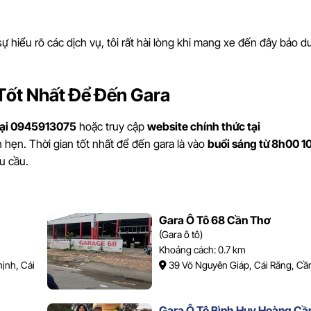
 sự hiểu rõ các dịch vụ, tôi rất hài lòng khi mang xe đến đây bảo 
Tốt Nhất Để Đến Gara
hoại 0945913075
hoặc truy cập
website chính thức tại
h hẹn. Thời gian tốt nhất để đến gara là vào
buổi sáng từ 8h00 
êu cầu.
Gara Ô Tô 68 Cần Thơ
(Gara ô tô)
Khoảng cách: 0.7 km
ịnh, Cái
39 Võ Nguyên Giáp, Cái Răng, Cầ
Gara Ô Tô Bình Huy Hoàng Cầ