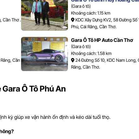
(Gara ô tô)
Khoảng cách: 1.15 km
, Cần Thơ .
KDC Xây Dựng KV2, 58 Đường Số 
Phú, Cái Răng, Cần Thơ.
Gara Ô Tô HP Auto Cần Thơ
(Gara ô tô)
Khoảng cách: 1.58 km
 Răng, Cần
24 Đường Số 10, KDC Nam Long, 
Răng, Cần Thơ.
 Gara Ô Tô Phú An
nh kỳ giúp xe vận hành ổn định và kéo dài tuổi thọ.
không?