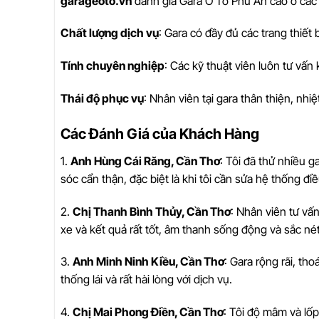
garageoto.vn
đánh giá Gara Ô Tô Phú An cao ở các 
Chất lượng dịch vụ
: Gara có đầy đủ các trang thiết
Tính chuyên nghiệp
: Các kỹ thuật viên luôn tư vấn 
Thái độ phục vụ
: Nhân viên tại gara thân thiện, nhi
Các Đánh Giá của Khách Hàng
1.
Anh Hùng Cái Răng, Cần Thơ
: Tôi đã thử nhiều g
sóc cẩn thận, đặc biệt là khi tôi cần sửa hệ thống đi
2.
Chị Thanh Bình Thủy, Cần Thơ
: Nhân viên tư vấ
xe và kết quả rất tốt, âm thanh sống động và sắc nét
3.
Anh Minh Ninh Kiều, Cần Thơ
: Gara rộng rãi, th
thống lái và rất hài lòng với dịch vụ.
4.
Chị Mai Phong Điền, Cần Thơ
: Tôi độ mâm và lốp