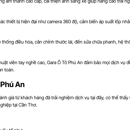
ống âm thanh cao cấp, cải thiện ánh sáng xe giúp nâng cao trải n
 các thiết bị hiện đại như camera 360 độ, cảm biến áp suất lốp nh
ệ thống điều hòa, cân chỉnh thước lái, đến sửa chữa phanh, hệ thố
 thuật viên tay nghề cao, Gara Ô Tô Phú An đảm bảo mọi dịch vụ đ
an toàn.
 Phú An
nh giá từ khách hàng đã trải nghiệm dịch vụ tại đây, có thể thấy
ghiệp tại Cần Thơ.