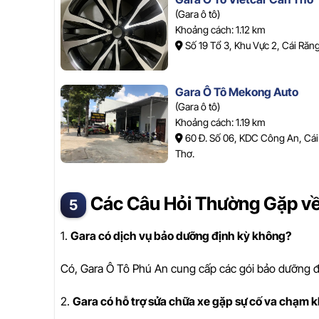
(Gara ô tô)
Khoảng cách: 1.12 km
Số 19 Tổ 3, Khu Vực 2, Cái Răng
Gara Ô Tô Mekong Auto
(Gara ô tô)
Khoảng cách: 1.19 km
60 Đ. Số 06, KDC Công An, Cái
Thơ.
Các Câu Hỏi Thường Gặp về
1.
Gara có dịch vụ bảo dưỡng định kỳ không?
Có, Gara Ô Tô Phú An cung cấp các gói bảo dưỡng đị
2.
Gara có hỗ trợ sửa chữa xe gặp sự cố va chạm 