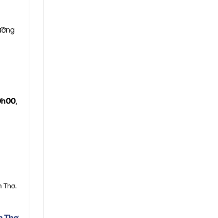
dưỡng
10h00
,
n Thơ.
n Thơ