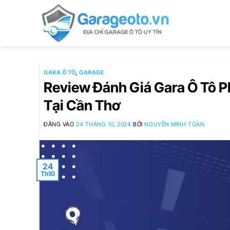
Bỏ
qua
nội
dung
GARA Ô TÔ
,
GARAGE
Review Đánh Giá Gara Ô Tô P
Tại Cần Thơ
ĐĂNG VÀO
24 THÁNG 10, 2024
BỞI
NGUYỄN MINH TOÀN
24
Th10