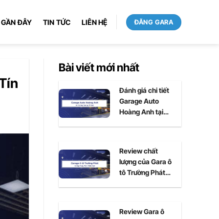
 GẦN ĐÂY
TIN TỨC
LIÊN HỆ
ĐĂNG GARA
Bài viết mới nhất
Tín
Đánh giá chi tiết
Garage Auto
Hoàng Anh tại
Huế
Review chất
lượng của Gara ô
tô Trường Phát
tại Huế
Review Gara ô