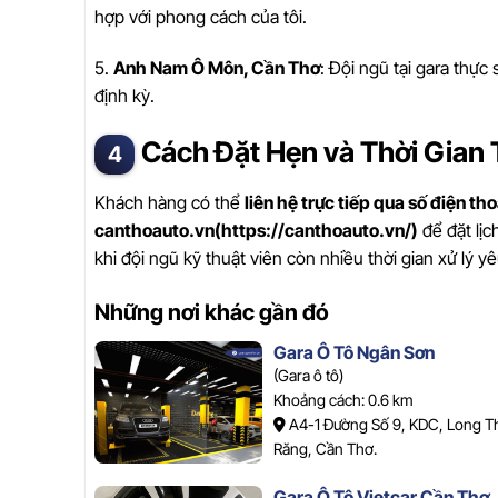
hợp với phong cách của tôi.
5.
Anh Nam Ô Môn, Cần Thơ
: Đội ngũ tại gara thực
định kỳ.
Cách Đặt Hẹn và Thời Gian 
Khách hàng có thể
liên hệ trực tiếp qua số điện t
canthoauto.vn(https://canthoauto.vn/)
để đặt lịc
khi đội ngũ kỹ thuật viên còn nhiều thời gian xử lý y
Những nơi khác gần đó
Gara Ô Tô Ngân Sơn
(Gara ô tô)
Khoảng cách: 0.6 km
A4-1 Đường Số 9, KDC, Long Th
Răng, Cần Thơ.
Gara Ô Tô Vietcar Cần Thơ