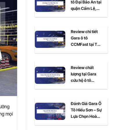
tô Đại Bảo An tại
quận Cẩm Lệ,
Đà Nẵng
Review chi tiết
Gara ô tô
CCMFast tại Thủ
Đức, TPHCM
Review chất
lượng tại Gara
cứu hộ ô tô
Khánh Hồng Đà
Nẵng
Đánh Giá Gara Ô
dưỡng
Tô Hiếu Sơn – Sự
ứng mọi
Lựa Chọn Hoàn
Hảo Cho Xe Của
Bạn Tại Ninh