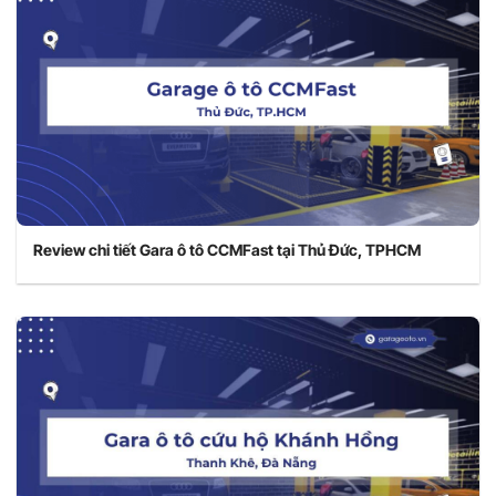
Review chi tiết Gara ô tô CCMFast tại Thủ Đức, TPHCM