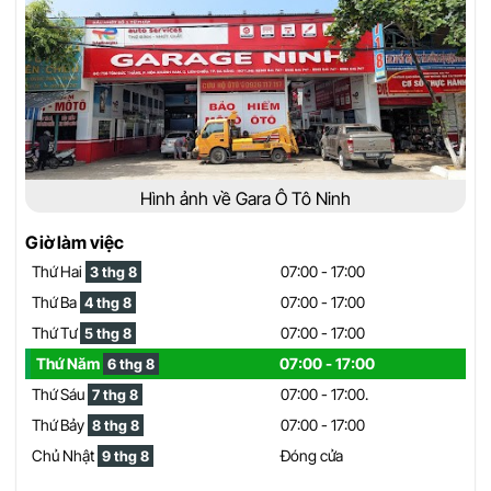
Hình ảnh về Gara Ô Tô Ninh
Giờ làm việc
Thứ Hai
07:00 - 17:00
3 thg 8
Thứ Ba
07:00 - 17:00
4 thg 8
Thứ Tư
07:00 - 17:00
5 thg 8
Thứ Năm
07:00 - 17:00
6 thg 8
Thứ Sáu
07:00 - 17:00.
7 thg 8
Thứ Bảy
07:00 - 17:00
8 thg 8
Chủ Nhật
Đóng cửa
9 thg 8