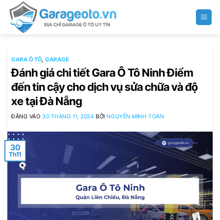
Bỏ
qua
nội
dung
GARA Ô TÔ
,
GARAGE
Đánh giá chi tiết Gara Ô Tô Ninh Điểm
đến tin cậy cho dịch vụ sửa chữa và độ
xe tại Đà Nẵng
ĐĂNG VÀO
30 THÁNG 11, 2024
BỞI
NGUYỄN MINH TOÀN
30
Th11