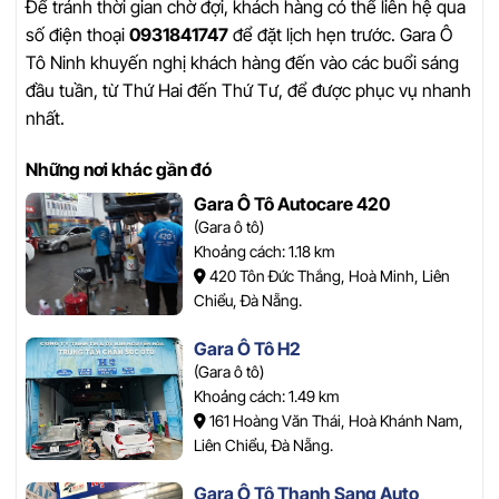
Để tránh thời gian chờ đợi, khách hàng có thể liên hệ qua
số điện thoại
0931841747
để đặt lịch hẹn trước. Gara Ô
Tô Ninh khuyến nghị khách hàng đến vào các buổi sáng
đầu tuần, từ Thứ Hai đến Thứ Tư, để được phục vụ nhanh
nhất.
Những nơi khác gần đó
Gara Ô Tô Autocare 420
(Gara ô tô)
Khoảng cách: 1.18 km
420 Tôn Đức Thắng, Hoà Minh, Liên
Chiểu, Đà Nẵng.
Gara Ô Tô H2
(Gara ô tô)
Khoảng cách: 1.49 km
161 Hoàng Văn Thái, Hoà Khánh Nam,
Liên Chiểu, Đà Nẵng.
Gara Ô Tô Thanh Sang Auto