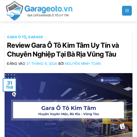
Bỏ
qua
nội
dung
GARA Ô TÔ
,
GARAGE
Review Gara Ô Tô Kim Tâm Uy Tín và
Chuyên Nghiệp Tại Bà Rịa Vũng Tàu
ĐĂNG VÀO
31 THÁNG 8, 2024
BỞI
NGUYỄN MINH TOÀN
31
Th8