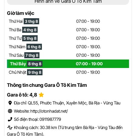
Hình ảnh về Gara Ô Tô Kim Tâm
Giờ làm việc
Thứ Hai
07:00 - 19:00
3 thg 8
Thứ Ba
07:00 - 19:00
4 thg 8
Thứ Tư
07:00 - 19:00
5 thg 8
Thứ Năm
07:00 - 19:00.
6 thg 8
Thứ Sáu
07:00 - 19:00
7 thg 8
Thứ Bảy
07:00 - 19:00
8 thg 8
Chủ Nhật
07:00 - 19:00
9 thg 8
Thông tin chung Gara Ô Tô Kim Tâm
Gara ô tô: 4,8
Địa chỉ: QL55, Phước Thuận, Xuyên Mộc, Bà Rịa - Vũng Tàu
Website: http://otonhadat.net/
Số điện thoại: 0911987779
Khoảng cách: 30.38 km (Từ trung tâm Bà Rịa - Vũng Tàu đến
Gara Ô Tô Kim Tâm).