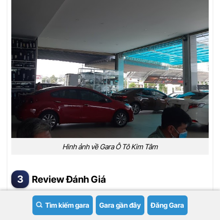
Hình ảnh về Gara Ô Tô Kim Tâm
Review Đánh Giá
Đánh Giá Của Garageoto.vn
Tìm kiếm gara
Gara gần đây
Đăng Gara
Theo các chuyên gia tại
Garageoto.vn
,
Gara Ô Tô Kim