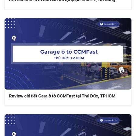
Review chi tiết Gara ô tô CCMFast tại Thủ Đức, TPHCM