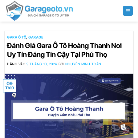
Bỏ
qua
nội
dung
GARA Ô TÔ
,
GARAGE
Đánh Giá Gara Ô Tô Hoàng Thanh Nơi
Uy Tín Đáng Tin Cậy Tại Phú Thọ
ĐĂNG VÀO
9 THÁNG 10, 2024
BỞI
NGUYỄN MINH TOÀN
09
Th10