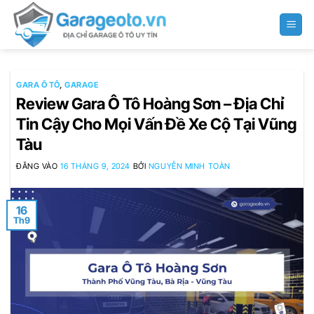
Bỏ
qua
nội
dung
GARA Ô TÔ
,
GARAGE
Review Gara Ô Tô Hoàng Sơn – Địa Chỉ
Tin Cậy Cho Mọi Vấn Đề Xe Cộ Tại Vũng
Tàu
ĐĂNG VÀO
16 THÁNG 9, 2024
BỞI
NGUYỄN MINH TOÀN
16
Th9