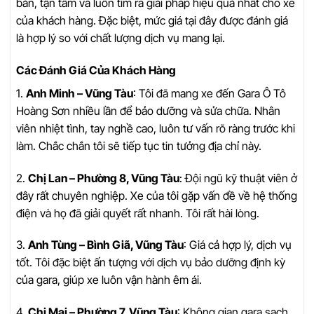
bản, tận tâm và luôn tìm ra giải pháp hiệu quả nhất cho xe
của khách hàng. Đặc biệt, mức giá tại đây được đánh giá
là hợp lý so với chất lượng dịch vụ mang lại.
Các Đánh Giá Của Khách Hàng
1.
Anh Minh – Vũng Tàu
: Tôi đã mang xe đến Gara Ô Tô
Hoàng Sơn nhiều lần để bảo dưỡng và sửa chữa. Nhân
viên nhiệt tình, tay nghề cao, luôn tư vấn rõ ràng trước khi
làm. Chắc chắn tôi sẽ tiếp tục tin tưởng địa chỉ này.
2.
Chị Lan – Phường 8, Vũng Tàu
: Đội ngũ kỹ thuật viên ở
đây rất chuyên nghiệp. Xe của tôi gặp vấn đề về hệ thống
điện và họ đã giải quyết rất nhanh. Tôi rất hài lòng.
3.
Anh Tùng – Bình Giã, Vũng Tàu
: Giá cả hợp lý, dịch vụ
tốt. Tôi đặc biệt ấn tượng với dịch vụ bảo dưỡng định kỳ
của gara, giúp xe luôn vận hành êm ái.
4.
Chị Mai – Phường 7, Vũng Tàu
: Không gian gara sạch