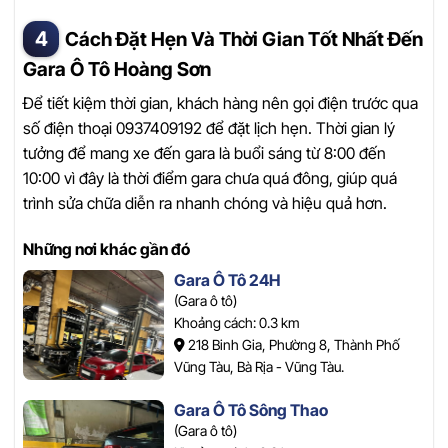
Cách Đặt Hẹn Và Thời Gian Tốt Nhất Đến
Gara Ô Tô Hoàng Sơn
Để tiết kiệm thời gian, khách hàng nên gọi điện trước qua
số điện thoại 0937409192 để đặt lịch hẹn. Thời gian lý
tưởng để mang xe đến gara là buổi sáng từ 8:00 đến
10:00 vì đây là thời điểm gara chưa quá đông, giúp quá
trình sửa chữa diễn ra nhanh chóng và hiệu quả hơn.
Những nơi khác gần đó
Gara Ô Tô 24H
(Gara ô tô)
Khoảng cách: 0.3 km
218 Binh Gia, Phường 8, Thành Phố
Vũng Tàu, Bà Rịa - Vũng Tàu.
Gara Ô Tô Sông Thao
(Gara ô tô)