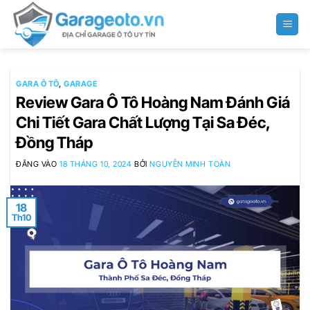
Bỏ
qua
nội
dung
GARA Ô TÔ
,
GARAGE
Review Gara Ô Tô Hoàng Nam Đánh Giá
Chi Tiết Gara Chất Lượng Tại Sa Đéc,
Đồng Tháp
ĐĂNG VÀO
18 THÁNG 10, 2024
BỞI
NGUYỄN MINH TOÀN
18
Th10