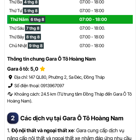
Thứ Ba
07:00 - 18:00
4 thg 8
Thứ Tư
07:00 - 18:00
5 thg 8
Thứ Năm
07:00 - 18:00
6 thg 8
Thứ Sáu
07:00 - 18:00.
7 thg 8
Thứ Bảy
07:00 - 18:00
8 thg 8
Chủ Nhật
07:00 - 18:00
9 thg 8
Thông tin chung Gara Ô Tô Hoàng Nam
Gara ô tô: 5,0
Địa chỉ: 147 QL80, Phường 2, Sa Đéc, Đồng Tháp
Số điện thoại: 0913967097
Khoảng cách: 24.5 km (Từ trung tâm Đồng Tháp đến Gara Ô Tô
Hoàng Nam).
Các dịch vụ tại Gara Ô Tô Hoàng Nam
1.
Độ nội thất và ngoại thất xe
: Gara cung cấp dịch vụ
nâng cấp nội thất và ngoại thất xe nhằm đáp ứng nhu cầu