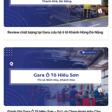
Review chất lượng tại Gara cứu hộ ô tô Khánh Hồng Đà Nẵng
Đánh Giá Gara Ô Tô Hiếu Sơn – Sự Lựa Chọn Hoàn Hảo Cho