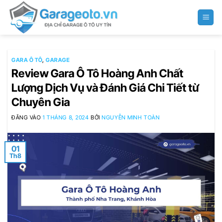
Bỏ
qua
nội
dung
GARA Ô TÔ
,
GARAGE
Review Gara Ô Tô Hoàng Anh Chất
Lượng Dịch Vụ và Đánh Giá Chi Tiết từ
Chuyên Gia
ĐĂNG VÀO
1 THÁNG 8, 2024
BỞI
NGUYỄN MINH TOÀN
01
Th8