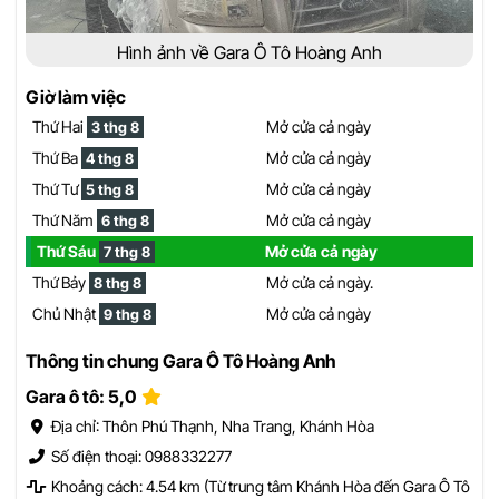
Hình ảnh về Gara Ô Tô Hoàng Anh
Giờ làm việc
Thứ Hai
Mở cửa cả ngày
3 thg 8
Thứ Ba
Mở cửa cả ngày
4 thg 8
Thứ Tư
Mở cửa cả ngày
5 thg 8
Thứ Năm
Mở cửa cả ngày
6 thg 8
Thứ Sáu
Mở cửa cả ngày
7 thg 8
Thứ Bảy
Mở cửa cả ngày.
8 thg 8
Chủ Nhật
Mở cửa cả ngày
9 thg 8
Thông tin chung Gara Ô Tô Hoàng Anh
Gara ô tô: 5,0
Địa chỉ: Thôn Phú Thạnh, Nha Trang, Khánh Hòa
Số điện thoại: 0988332277
Khoảng cách: 4.54 km (Từ trung tâm Khánh Hòa đến Gara Ô Tô