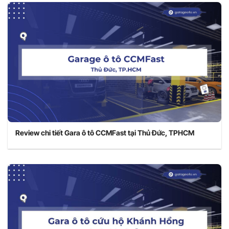
Review chi tiết Gara ô tô CCMFast tại Thủ Đức, TPHCM