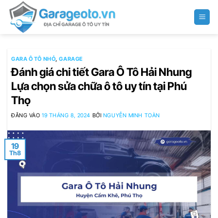
Bỏ
qua
nội
dung
GARA Ô TÔ NHỎ
,
GARAGE
Đánh giá chi tiết Gara Ô Tô Hải Nhung
Lựa chọn sửa chữa ô tô uy tín tại Phú
Thọ
ĐĂNG VÀO
19 THÁNG 8, 2024
BỞI
NGUYỄN MINH TOÀN
19
Th8