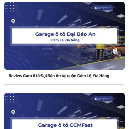
Review Gara ô tô Đại Bảo An tại quận Cẩm Lệ, Đà Nẵng