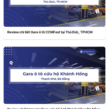
Review chi tiết Gara ô tô CCMFast tại Thủ Đức, TPHCM