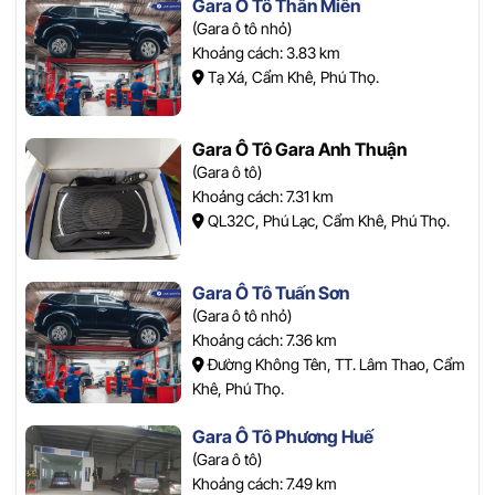
Gara Ô Tô Thần Miền
(Gara ô tô nhỏ)
Khoảng cách: 3.83 km
Tạ Xá, Cẩm Khê, Phú Thọ.
Gara Ô Tô Gara Anh Thuận
(Gara ô tô)
Khoảng cách: 7.31 km
QL32C, Phú Lạc, Cẩm Khê, Phú Thọ.
Gara Ô Tô Tuấn Sơn
(Gara ô tô nhỏ)
Khoảng cách: 7.36 km
Đường Không Tên, TT. Lâm Thao, Cẩm
Khê, Phú Thọ.
Gara Ô Tô Phương Huế
(Gara ô tô)
Khoảng cách: 7.49 km