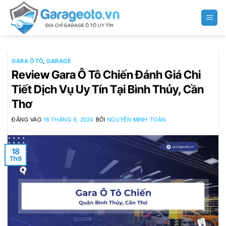
Bỏ
qua
nội
dung
GARA Ô TÔ
,
GARAGE
Review Gara Ô Tô Chiến Đánh Giá Chi
Tiết Dịch Vụ Uy Tín Tại Bình Thủy, Cần
Thơ
ĐĂNG VÀO
18 THÁNG 9, 2024
BỞI
NGUYỄN MINH TOÀN
18
Th9