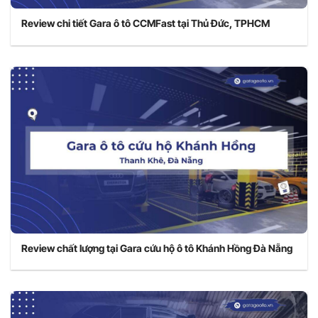
Review chi tiết Gara ô tô CCMFast tại Thủ Đức, TPHCM
Review chất lượng tại Gara cứu hộ ô tô Khánh Hồng Đà Nẵng