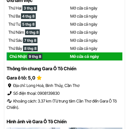
Giờ làm việc
Thứ Hai
Mở cửa cả ngày
3 thg 8
Thứ Ba
Mở cửa cả ngày
4 thg 8
Thứ Tư
Mở cửa cả ngày
5 thg 8
Thứ Năm
Mở cửa cả ngày
6 thg 8
Thứ Sáu
Mở cửa cả ngày.
7 thg 8
Thứ Bảy
Mở cửa cả ngày
8 thg 8
Chủ Nhật
Mở cửa cả ngày
9 thg 8
Thông tin chung Gara Ô Tô Chiến
Gara ô tô: 5,0
Địa chỉ: Long Hoà, Bình Thủy, Cần Thơ
Số điện thoại: 0908139830
Khoảng cách: 3.37 km (Từ trung tâm Cần Thơ đến Gara Ô Tô
Chiến).
Hình ảnh về Gara Ô Tô Chiến