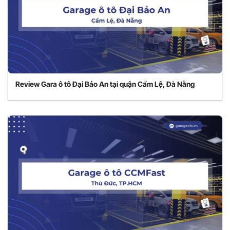
Review Gara ô tô Đại Bảo An tại quận Cẩm Lệ, Đà Nẵng