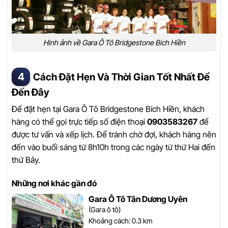
Hình ảnh về Gara Ô Tô Bridgestone Bích Hiền
Cách Đặt Hẹn Và Thời Gian Tốt Nhất Để
Đến Đây
Để đặt hẹn tại Gara Ô Tô Bridgestone Bích Hiền, khách
hàng có thể gọi trực tiếp số điện thoại
0903583267
để
được tư vấn và xếp lịch. Để tránh chờ đợi, khách hàng nên
đến vào buổi sáng từ 8h10h trong các ngày từ thứ Hai đến
thứ Bảy.
Những nơi khác gần đó
Gara Ô Tô Tân Dương Uyên
(Gara ô tô)
Khoảng cách: 0.3 km