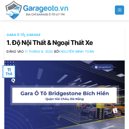
Bỏ
qua
nội
dung
GARA Ô TÔ
,
GARAGE
1. Độ Nội Thất & Ngoại Thất Xe
ĐĂNG VÀO
11 THÁNG 8, 2024
BỞI
NGUYỄN MINH TOÀN
11
Th8