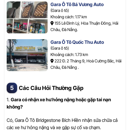
Gara Ô Tô Bá Vương Auto
(Gara ô tô)
Khoảng cách: 1.17 km
155 Lê Đình Lý, Hòa Thuận Đông, Hải
Châu, Đà Nẵng.
Gara Ô Tô Quốc Thu Auto
(Gara ô tô)
Khoảng cách: 1.73 km
222 Đ. 2 Tháng 9, Hoà Cường Bắc, Hải
Châu, Đà Nẵng .
Các Câu Hỏi Thường Gặp
1.
Gara có nhận xe hư hỏng nặng hoặc gặp tai nạn
không?
Có, Gara Ô Tô Bridgestone Bích Hiền nhận sửa chữa cả
các xe hư hỏng nặng và xe gặp sự cố va chạm.