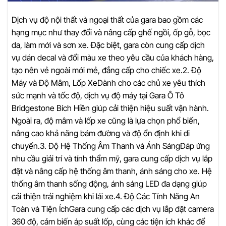
Dịch vụ độ nội thất và ngoại thất của gara bao gồm các
hạng mục như thay đổi và nâng cấp ghế ngồi, ốp gỗ, bọc
da, làm mới và sơn xe. Đặc biệt, gara còn cung cấp dịch
vụ dán decal và đổi màu xe theo yêu cầu của khách hàng,
tạo nên vẻ ngoài mới mẻ, đẳng cấp cho chiếc xe.2. Độ
Máy và Độ Mâm, Lốp XeDành cho các chủ xe yêu thích
sức mạnh và tốc độ, dịch vụ độ máy tại Gara Ô Tô
Bridgestone Bích Hiền giúp cải thiện hiệu suất vận hành.
Ngoài ra, độ mâm và lốp xe cũng là lựa chọn phổ biến,
nâng cao khả năng bám đường và độ ổn định khi di
chuyển.3. Độ Hệ Thống Âm Thanh và Ánh SángĐáp ứng
nhu cầu giải trí và tính thẩm mỹ, gara cung cấp dịch vụ lắp
đặt và nâng cấp hệ thống âm thanh, ánh sáng cho xe. Hệ
thống âm thanh sống động, ánh sáng LED đa dạng giúp
cải thiện trải nghiệm khi lái xe.4. Độ Các Tính Năng An
Toàn và Tiện ÍchGara cung cấp các dịch vụ lắp đặt camera
360 độ, cảm biến áp suất lốp, cùng các tiện ích khác để