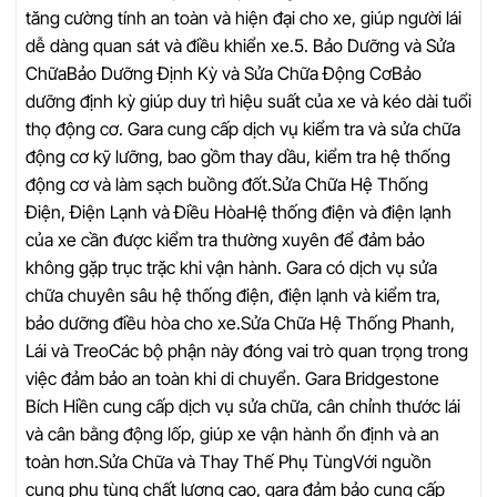
tăng cường tính an toàn và hiện đại cho xe, giúp người lái
dễ dàng quan sát và điều khiển xe.5. Bảo Dưỡng và Sửa
ChữaBảo Dưỡng Định Kỳ và Sửa Chữa Động CơBảo
dưỡng định kỳ giúp duy trì hiệu suất của xe và kéo dài tuổi
thọ động cơ. Gara cung cấp dịch vụ kiểm tra và sửa chữa
động cơ kỹ lưỡng, bao gồm thay dầu, kiểm tra hệ thống
động cơ và làm sạch buồng đốt.Sửa Chữa Hệ Thống
Điện, Điện Lạnh và Điều HòaHệ thống điện và điện lạnh
của xe cần được kiểm tra thường xuyên để đảm bảo
không gặp trục trặc khi vận hành. Gara có dịch vụ sửa
chữa chuyên sâu hệ thống điện, điện lạnh và kiểm tra,
bảo dưỡng điều hòa cho xe.Sửa Chữa Hệ Thống Phanh,
Lái và TreoCác bộ phận này đóng vai trò quan trọng trong
việc đảm bảo an toàn khi di chuyển. Gara Bridgestone
Bích Hiền cung cấp dịch vụ sửa chữa, cân chỉnh thước lái
và cân bằng động lốp, giúp xe vận hành ổn định và an
toàn hơn.Sửa Chữa và Thay Thế Phụ TùngVới nguồn
cung phụ tùng chất lượng cao, gara đảm bảo cung cấp