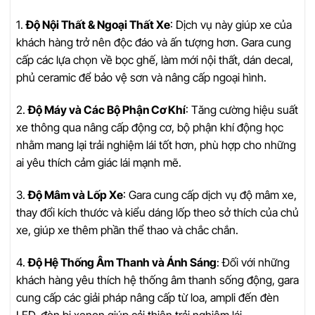
1.
Độ Nội Thất & Ngoại Thất Xe
: Dịch vụ này giúp xe của
khách hàng trở nên độc đáo và ấn tượng hơn. Gara cung
cấp các lựa chọn về bọc ghế, làm mới nội thất, dán decal,
phủ ceramic để bảo vệ sơn và nâng cấp ngoại hình.
2.
Độ Máy và Các Bộ Phận Cơ Khí
: Tăng cường hiệu suất
xe thông qua nâng cấp động cơ, bộ phận khí động học
nhằm mang lại trải nghiệm lái tốt hơn, phù hợp cho những
ai yêu thích cảm giác lái mạnh mẽ.
3.
Độ Mâm và Lốp Xe
: Gara cung cấp dịch vụ độ mâm xe,
thay đổi kích thước và kiểu dáng lốp theo sở thích của chủ
xe, giúp xe thêm phần thể thao và chắc chắn.
4.
Độ Hệ Thống Âm Thanh và Ánh Sáng
: Đối với những
khách hàng yêu thích hệ thống âm thanh sống động, gara
cung cấp các giải pháp nâng cấp từ loa, ampli đến đèn
LED, đèn bi xenon giúp cải thiện trải nghiệm lái.