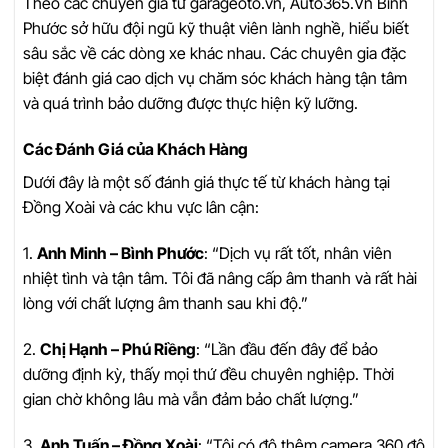
Theo các chuyên gia từ garageoto.vn, Auto365.Vn Bình
Phước sở hữu đội ngũ kỹ thuật viên lành nghề, hiểu biết
sâu sắc về các dòng xe khác nhau. Các chuyên gia đặc
biệt đánh giá cao dịch vụ chăm sóc khách hàng tận tâm
và quá trình bảo dưỡng được thực hiện kỹ lưỡng.
Các Đánh Giá của Khách Hàng
Dưới đây là một số đánh giá thực tế từ khách hàng tại
Đồng Xoài và các khu vực lân cận:
1.
Anh Minh – Bình Phước
: “Dịch vụ rất tốt, nhân viên
nhiệt tình và tận tâm. Tôi đã nâng cấp âm thanh và rất hài
lòng với chất lượng âm thanh sau khi độ.”
2.
Chị Hạnh – Phú Riềng
: “Lần đầu đến đây để bảo
dưỡng định kỳ, thấy mọi thứ đều chuyên nghiệp. Thời
gian chờ không lâu mà vẫn đảm bảo chất lượng.”
3.
Anh Tuấn – Đồng Xoài
: “Tôi có độ thêm camera 360 độ