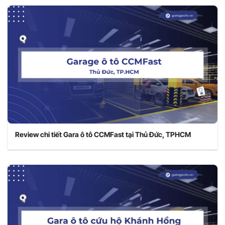
Review chi tiết Gara ô tô CCMFast tại Thủ Đức, TPHCM