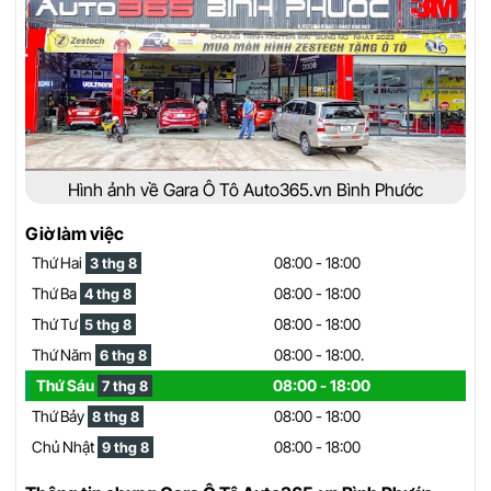
Hình ảnh về Gara Ô Tô Auto365.vn Bình Phước
Giờ làm việc
Thứ Hai
08:00 - 18:00
3 thg 8
Thứ Ba
08:00 - 18:00
4 thg 8
Thứ Tư
08:00 - 18:00
5 thg 8
Thứ Năm
08:00 - 18:00.
6 thg 8
Thứ Sáu
08:00 - 18:00
7 thg 8
Thứ Bảy
08:00 - 18:00
8 thg 8
Chủ Nhật
08:00 - 18:00
9 thg 8