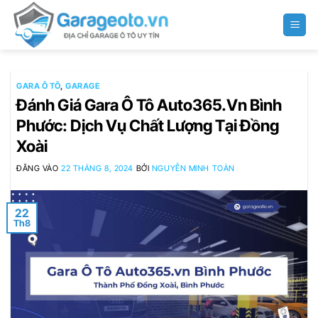
Bỏ
qua
nội
dung
GARA Ô TÔ
,
GARAGE
Đánh Giá Gara Ô Tô Auto365.Vn Bình
Phước: Dịch Vụ Chất Lượng Tại Đồng
Xoài
ĐĂNG VÀO
22 THÁNG 8, 2024
BỞI
NGUYỄN MINH TOÀN
22
Th8