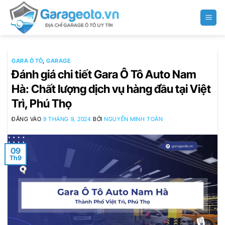
Bỏ
qua
nội
dung
GARA Ô TÔ
,
GARAGE
Đánh giá chi tiết Gara Ô Tô Auto Nam
Hà: Chất lượng dịch vụ hàng đầu tại Việt
Trì, Phú Thọ
ĐĂNG VÀO
9 THÁNG 9, 2024
BỞI
NGUYỄN MINH TOÀN
09
Th9