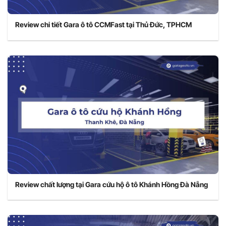
Review chi tiết Gara ô tô CCMFast tại Thủ Đức, TPHCM
Review chất lượng tại Gara cứu hộ ô tô Khánh Hồng Đà Nẵng