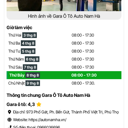
Hình ảnh về Gara Ô Tô Auto Nam Hà
Giờ làm việc
Thứ Hai
08:00 - 17:30
3 thg 8
Thứ Ba
08:00 - 17:30
4 thg 8
Thứ Tư
08:00 - 17:30
5 thg 8
Thứ Năm
08:00 - 17:30
6 thg 8
Thứ Sáu
08:00 - 17:30
7 thg 8
Thứ Bảy
08:00 - 17:30
8 thg 8
Chủ Nhật
08:00 - 17:30.
9 thg 8
Thông tin chung Gara Ô Tô Auto Nam Hà
Gara ô tô: 4,3
Địa chỉ: 973 Phố Gát, Ph. Bến Gút, Thành Phố Việt Trì, Phú Thọ
Website: https://autonamha.vn/
Số điện thoại: 0966036696