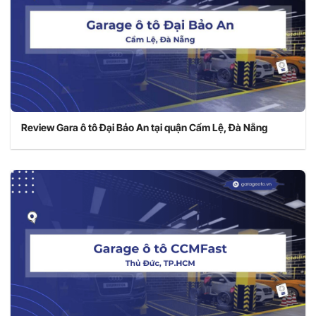
Review Gara ô tô Đại Bảo An tại quận Cẩm Lệ, Đà Nẵng