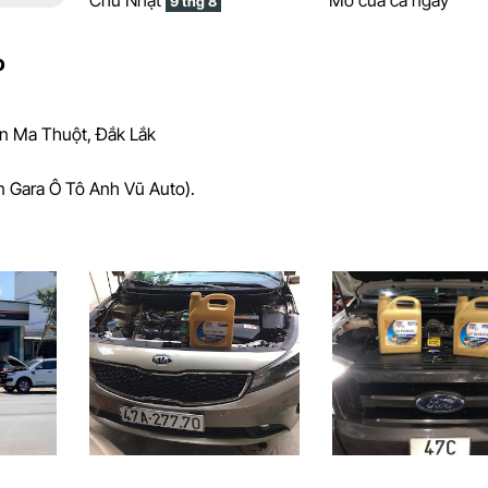
Chủ Nhật
Mở cửa cả ngày
9 thg 8
o
ôn Ma Thuột, Đắk Lắk
n Gara Ô Tô Anh Vũ Auto).