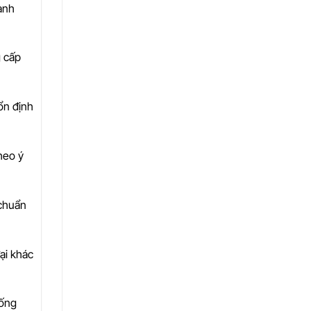
anh
g cấp
ổn định
heo ý
 chuẩn
ại khác
hống