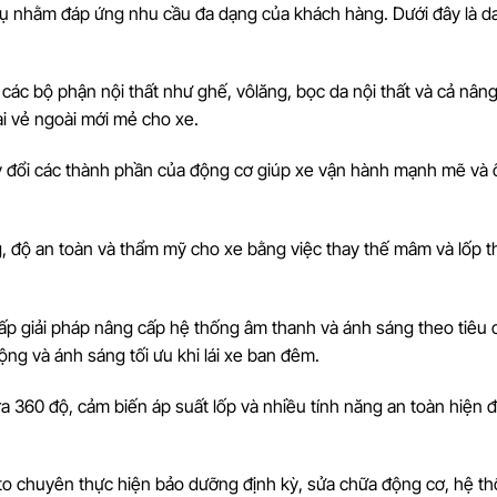
vụ nhằm đáp ứng nhu cầu đa dạng của khách hàng. Dưới đây là d
 các bộ phận nội thất như ghế, vôlăng, bọc da nội thất và cả nân
ại vẻ ngoài mới mẻ cho xe.
y đổi các thành phần của động cơ giúp xe vận hành mạnh mẽ và 
, độ an toàn và thẩm mỹ cho xe bằng việc thay thế mâm và lốp t
cấp giải pháp nâng cấp hệ thống âm thanh và ánh sáng theo tiêu
ng và ánh sáng tối ưu khi lái xe ban đêm.
ra 360 độ, cảm biến áp suất lốp và nhiều tính năng an toàn hiện đ
to chuyên thực hiện bảo dưỡng định kỳ, sửa chữa động cơ, hệ t