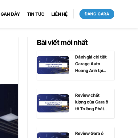
 GẦN ĐÂY
TIN TỨC
LIÊN HỆ
ĐĂNG GARA
Bài viết mới nhất
Đánh giá chi tiết
Garage Auto
Hoàng Anh tại
Huế
Review chất
lượng của Gara ô
tô Trường Phát
tại Huế
Review Gara ô