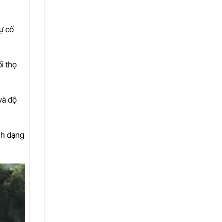
ự cố
i thọ
và độ
nh dạng