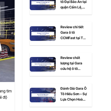
tô Đại Bảo An tại
quận Cẩm Lệ,
Đà Nẵng
Review chi tiết
Gara ô tô
CCMFast tại Thủ
Đức, TPHCM
Review chất
lượng tại Gara
cứu hộ ô tô
Khánh Hồng Đà
Nẵng
Đánh Giá Gara Ô
ang tìm
Tô Hiếu Sơn – Sự
ái độ
Lựa Chọn Hoàn
Hảo Cho Xe Của
Bạn Tại Ninh