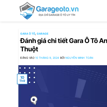
Bỏ
qua
nội
dung
GARA Ô TÔ
,
GARAGE
Đánh giá chi tiết Gara Ô Tô A
Thuột
ĐĂNG VÀO
10 THÁNG 9, 2024
BỞI
NGUYỄN MINH TOÀN
10
Th9