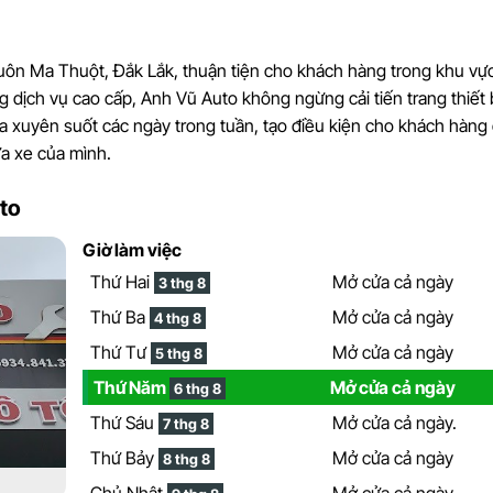
uôn Ma Thuột, Đắk Lắk, thuận tiện cho khách hàng trong khu vự
g dịch vụ cao cấp, Anh Vũ Auto không ngừng cải tiến trang thiết 
a xuyên suốt các ngày trong tuần, tạo điều kiện cho khách hàng
a xe của mình.
to
Giờ làm việc
Thứ Hai
Mở cửa cả ngày
3 thg 8
Thứ Ba
Mở cửa cả ngày
4 thg 8
Thứ Tư
Mở cửa cả ngày
5 thg 8
Thứ Năm
Mở cửa cả ngày
6 thg 8
Thứ Sáu
Mở cửa cả ngày.
7 thg 8
Thứ Bảy
Mở cửa cả ngày
8 thg 8