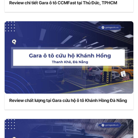
Review chi tiết Gara ô tô CCMFast tại Thủ Đức, TPHCM
Review chất lượng tại Gara cứu hộ ô tô Khánh Hồng Đà Nẵng