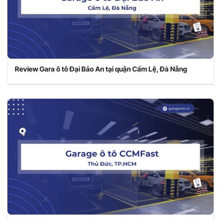
Review Gara ô tô Đại Bảo An tại quận Cẩm Lệ, Đà Nẵng