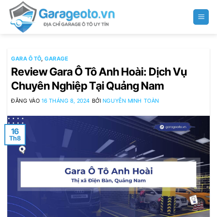
Bỏ
qua
nội
dung
GARA Ô TÔ
,
GARAGE
Review Gara Ô Tô Anh Hoài: Dịch Vụ
Chuyên Nghiệp Tại Quảng Nam
ĐĂNG VÀO
16 THÁNG 8, 2024
BỞI
NGUYỄN MINH TOÀN
16
Th8