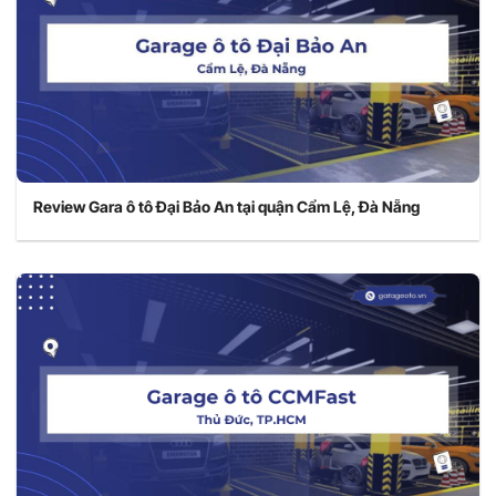
Review Gara ô tô Đại Bảo An tại quận Cẩm Lệ, Đà Nẵng