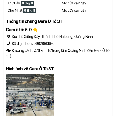
Thứ Bảy
Mở cửa cả ngày
8 thg 8
Chủ Nhật
Mở cửa cả ngày
9 thg 8
Thông tin chung Gara Ô Tô 3T
Gara ô tô: 5,0
Địa chỉ: Giếng Đáy, Thành Phố Hạ Long, Quảng Ninh
Số điện thoại: 0962660960
Khoảng cách: 7.76 km (Từ trung tâm Quảng Ninh đến Gara Ô Tô
3T).
Hình ảnh về Gara Ô Tô 3T