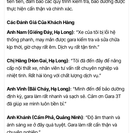
tiên tiến, đảm bảo các quy trình kiểm tra, bảo dưỡng được
thực hiện cẩn thận và chính xác.
Các Đánh Giá Của Khách Hàng
Anh Nam (Giếng Đáy, Hạ Long)
: “Xe của tôi bị lỗi hệ
thống phanh, may mắn được gara kiểm tra và sửa chữa
kịp thời, giờ chạy rất êm. Dịch vụ rất tận tình.”
Chị Hằng (Hòn Gai, Hạ Long)
: “Tôi đã đến đây để nâng
cấp nội thất xe, nhân viên tư vấn rất chuyên nghiệp và
nhiệt tình. Rất hài lòng với chất lượng dịch vụ.”
Anh Vinh (Bãi Cháy, Hạ Long)
: “Mình đến để bảo dưỡng
định kỳ, gara làm rất nhanh và sạch sẽ. Cảm ơn Gara 3T
đã giúp xe mình luôn bền bỉ.”
Anh Khánh (Cẩm Phả, Quảng Ninh)
: “Độ âm thanh và
ánh sáng xe ở đây quá tuyệt. Gara làm rất cẩn thận và
chuyên nghiệp.”