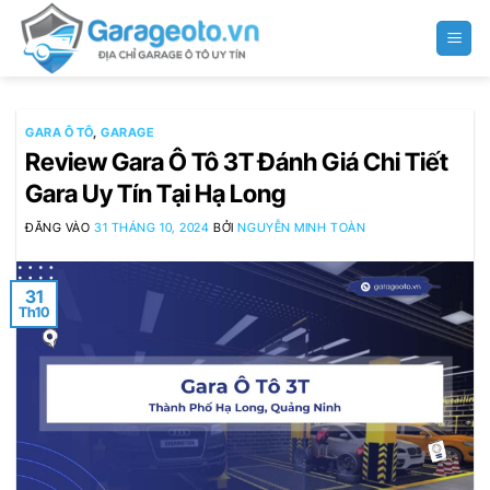
Bỏ
qua
nội
dung
GARA Ô TÔ
,
GARAGE
Review Gara Ô Tô 3T Đánh Giá Chi Tiết
Gara Uy Tín Tại Hạ Long
ĐĂNG VÀO
31 THÁNG 10, 2024
BỞI
NGUYỄN MINH TOÀN
31
Th10