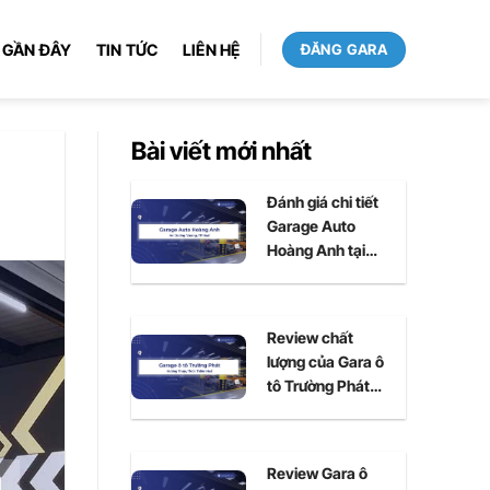
 GẦN ĐÂY
TIN TỨC
LIÊN HỆ
ĐĂNG GARA
Bài viết mới nhất
Đánh giá chi tiết
Garage Auto
Hoàng Anh tại
Huế
Review chất
lượng của Gara ô
tô Trường Phát
tại Huế
Review Gara ô