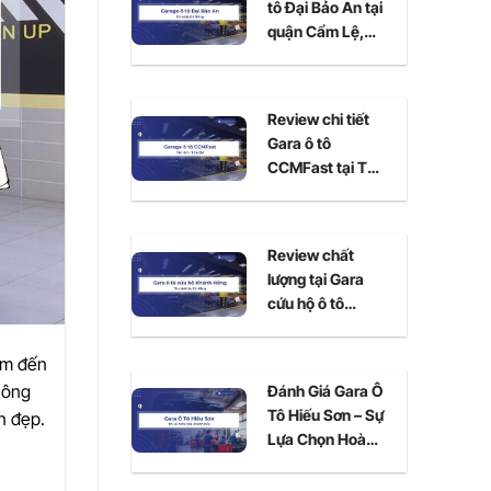
tô Đại Bảo An tại
quận Cẩm Lệ,
Đà Nẵng
Review chi tiết
Gara ô tô
CCMFast tại Thủ
Đức, TPHCM
Review chất
lượng tại Gara
cứu hộ ô tô
Khánh Hồng Đà
Nẵng
ểm đến
hông
Đánh Giá Gara Ô
Tô Hiếu Sơn – Sự
n đẹp.
Lựa Chọn Hoàn
Hảo Cho Xe Của
Bạn Tại Ninh