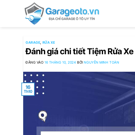
Bỏ
qua
nội
dung
GARAGE
,
RỬA XE
Đánh giá chi tiết Tiệm Rửa Xe
ĐĂNG VÀO
16 THÁNG 10, 2024
BỞI
NGUYỄN MINH TOÀN
16
Th10