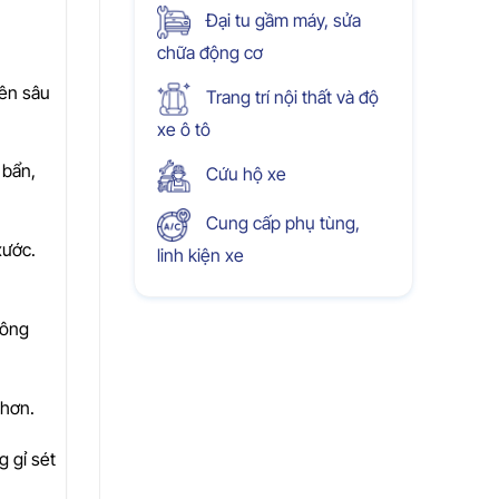
Đại tu gầm máy, sửa
chữa động cơ
yên sâu
Trang trí nội thất và độ
xe ô tô
 bẩn,
Cứu hộ xe
Cung cấp phụ tùng,
xước.
linh kiện xe
hông
 hơn.
g gỉ sét