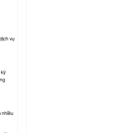
dịch vụ
 kỹ
ũng
á nhiều