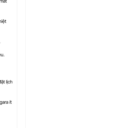
 mát
hiệt
.
ều.
đặt lịch
ara ít