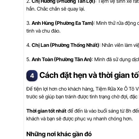
2.
Chị Hương (Phường Tân Lợi)
: Tiệm vệ sinh xe rấ
hẳn. Chắc chắn sẽ quay lại.
3.
Anh Hùng (Phường Ea Tam)
: Mình thử rửa động 
tình và chu đáo.
4.
Chị Lan (Phường Thống Nhất)
: Nhân viên làm vi
5.
Anh Toàn (Phường Tân An)
: Mình đã sử dụng dịc
Cách đặt hẹn và thời gian t
Để tiện lợi hơn cho khách hàng, Tiệm Rửa Xe Ô Tô Vi
trước sẽ giúp bạn tránh được tình trạng chờ đợi, đặc 
Thời gian tốt nhất
để đến là vào buổi sáng từ 8h đến
khách và bạn sẽ được phục vụ nhanh chóng hơn.
Những nơi khác gần đó