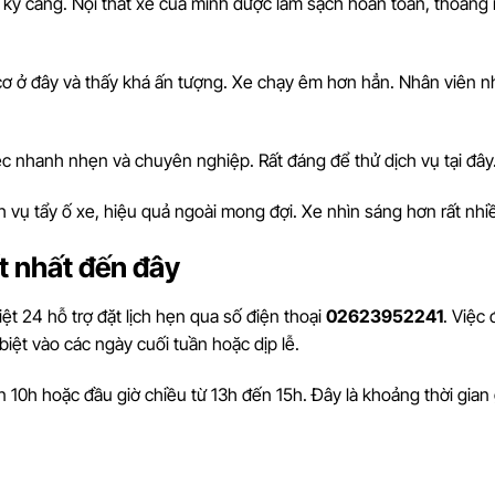
t kỹ càng. Nội thất xe của mình được làm sạch hoàn toàn, thoáng
cơ ở đây và thấy khá ấn tượng. Xe chạy êm hơn hẳn. Nhân viên n
ệc nhanh nhẹn và chuyên nghiệp. Rất đáng để thử dịch vụ tại đây
h vụ tẩy ố xe, hiệu quả ngoài mong đợi. Xe nhìn sáng hơn rất nhi
ốt nhất đến đây
ệt 24 hỗ trợ đặt lịch hẹn qua số điện thoại
02623952241
. Việc 
biệt vào các ngày cuối tuần hoặc dịp lễ.
 10h hoặc đầu giờ chiều từ 13h đến 15h. Đây là khoảng thời gian g