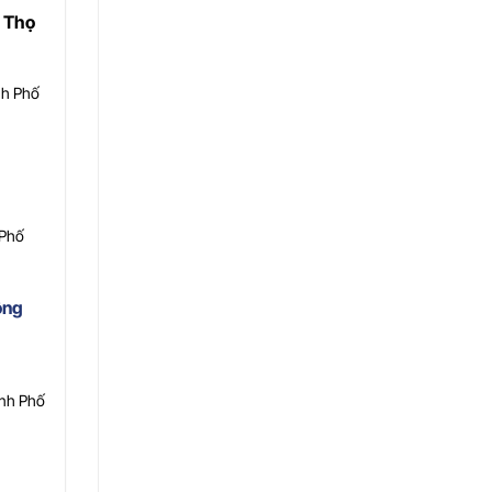
 Thọ
nh Phố
 Phố
ồng
ành Phố