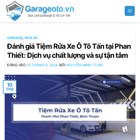
Bỏ
qua
nội
dung
GARAGE
,
RỬA XE
Đánh giá Tiệm Rửa Xe Ô Tô Tấn tại Phan
Thiết: Dịch vụ chất lượng và sự tận tâm
ĐĂNG VÀO
10 THÁNG 9, 2024
BỞI
NGUYỄN MINH TOÀN
10
Th9