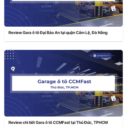
Review Gara ô tô Đại Bảo An tại quận Cẩm Lệ, Đà Nẵng
Review chi tiết Gara ô tô CCMFast tại Thủ Đức, TPHCM