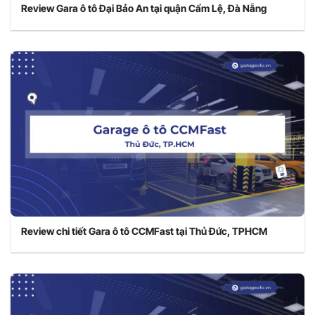
Review Gara ô tô Đại Bảo An tại quận Cẩm Lệ, Đà Nẵng
Review chi tiết Gara ô tô CCMFast tại Thủ Đức, TPHCM