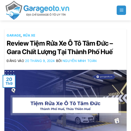
Bỏ
qua
nội
dung
GARAGE
,
RỬA XE
Review Tiệm Rửa Xe Ô Tô Tâm Đức –
Gara Chất Lượng Tại Thành Phố Huế
ĐĂNG VÀO
20 THÁNG 9, 2024
BỞI
NGUYỄN MINH TOÀN
20
Th9