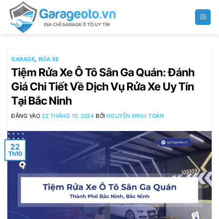
Bỏ
qua
nội
dung
GARAGE
,
RỬA XE
Tiệm Rửa Xe Ô Tô Sân Ga Quán: Đánh
Giá Chi Tiết Về Dịch Vụ Rửa Xe Uy Tín
Tại Bắc Ninh
ĐĂNG VÀO
22 THÁNG 10, 2024
BỞI
NGUYỄN MINH TOÀN
22
Th10