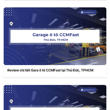
Review chi tiết Gara ô tô CCMFast tại Thủ Đức, TPHCM