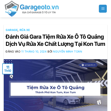
Bỏ
qua
nội
dung
GARAGE
,
RỬA XE
Đánh Giá Gara Tiệm Rửa Xe Ô Tô Quảng
Dịch Vụ Rửa Xe Chất Lượng Tại Kon Tum
ĐĂNG VÀO
11 THÁNG 10, 2024
BỞI
NGUYỄN MINH TOÀN
11
Th10