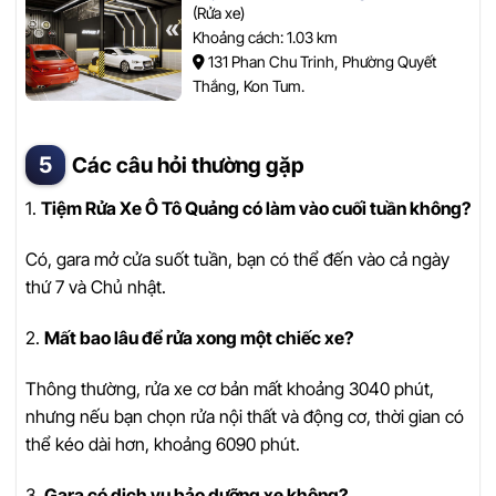
(Rửa xe)
Khoảng cách: 1.03 km
131 Phan Chu Trinh, Phường Quyết
Thắng, Kon Tum.
Các câu hỏi thường gặp
1.
Tiệm Rửa Xe Ô Tô Quảng có làm vào cuối tuần không?
Có, gara mở cửa suốt tuần, bạn có thể đến vào cả ngày
thứ 7 và Chủ nhật.
2.
Mất bao lâu để rửa xong một chiếc xe?
Thông thường, rửa xe cơ bản mất khoảng 3040 phút,
nhưng nếu bạn chọn rửa nội thất và động cơ, thời gian có
thể kéo dài hơn, khoảng 6090 phút.
3.
Gara có dịch vụ bảo dưỡng xe không?