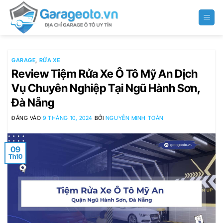
Bỏ
qua
nội
dung
GARAGE
,
RỬA XE
Review Tiệm Rửa Xe Ô Tô Mỹ An Dịch
Vụ Chuyên Nghiệp Tại Ngũ Hành Sơn,
Đà Nẵng
ĐĂNG VÀO
9 THÁNG 10, 2024
BỞI
NGUYỄN MINH TOÀN
09
Th10