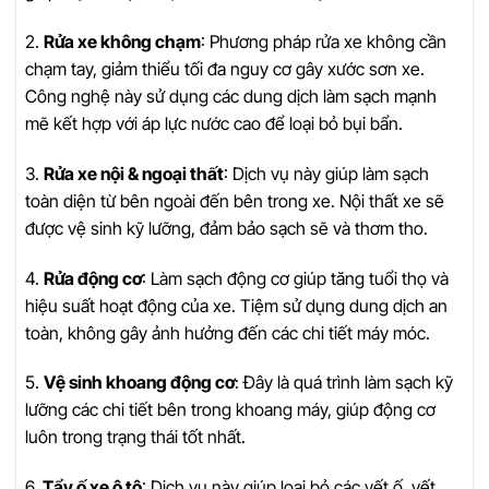
2.
Rửa xe không chạm
: Phương pháp rửa xe không cần
chạm tay, giảm thiểu tối đa nguy cơ gây xước sơn xe.
Công nghệ này sử dụng các dung dịch làm sạch mạnh
mẽ kết hợp với áp lực nước cao để loại bỏ bụi bẩn.
3.
Rửa xe nội & ngoại thất
: Dịch vụ này giúp làm sạch
toàn diện từ bên ngoài đến bên trong xe. Nội thất xe sẽ
được vệ sinh kỹ lưỡng, đảm bảo sạch sẽ và thơm tho.
4.
Rửa động cơ
: Làm sạch động cơ giúp tăng tuổi thọ và
hiệu suất hoạt động của xe. Tiệm sử dụng dung dịch an
toàn, không gây ảnh hưởng đến các chi tiết máy móc.
5.
Vệ sinh khoang động cơ
: Đây là quá trình làm sạch kỹ
lưỡng các chi tiết bên trong khoang máy, giúp động cơ
luôn trong trạng thái tốt nhất.
6.
Tẩy ố xe ô tô
: Dịch vụ này giúp loại bỏ các vết ố, vết