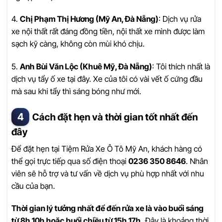
4.
Chị Phạm Thị Hương (Mỹ An, Đà Nẵng)
: Dịch vụ rửa
xe nội thất rất đáng đồng tiền, nội thất xe mình được làm
sạch kỹ càng, không còn mùi khó chịu.
5.
Anh Bùi Văn Lộc (Khuê Mỹ, Đà Nẵng)
: Tôi thích nhất là
dịch vụ tẩy ố xe tại đây. Xe của tôi có vài vết ố cứng đầu
mà sau khi tẩy thì sáng bóng như mới.
Cách đặt hẹn và thời gian tốt nhất đến
đây
Để đặt hẹn tại Tiệm Rửa Xe Ô Tô Mỹ An, khách hàng có
thể gọi trực tiếp qua số điện thoại
0236 350 8646
. Nhân
viên sẽ hỗ trợ và tư vấn về dịch vụ phù hợp nhất với nhu
cầu của bạn.
Thời gian lý tưởng nhất để đến rửa xe là vào buổi sáng
từ 8h 10h hoặc buổi chiều từ 15h 17h.
Đây là khoảng thời