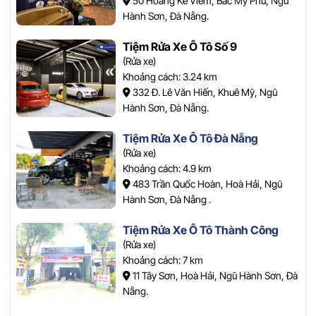
50 Hoàng Kế Viêm, Bắc Mỹ Phú, Ngũ
Hành Sơn, Đà Nẵng.
Tiệm Rửa Xe Ô Tô Số 9
(Rửa xe)
Khoảng cách: 3.24 km
332 Đ. Lê Văn Hiến, Khuê Mỹ, Ngũ
Hành Sơn, Đà Nẵng.
Tiệm Rửa Xe Ô Tô Đà Nẵng
(Rửa xe)
Khoảng cách: 4.9 km
483 Trần Quốc Hoàn, Hoà Hải, Ngũ
Hành Sơn, Đà Nẵng .
Tiệm Rửa Xe Ô Tô Thành Công
(Rửa xe)
Khoảng cách: 7 km
11 Tây Sơn, Hoà Hải, Ngũ Hành Sơn, Đà
Nẵng.