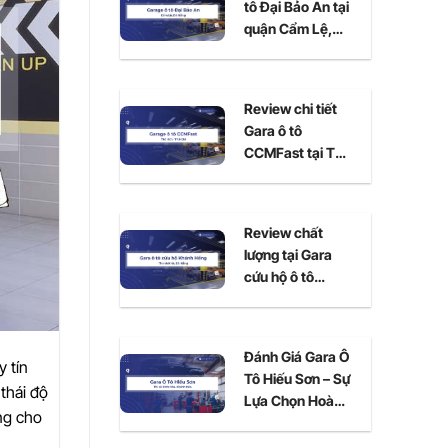
tô Đại Bảo An tại
quận Cẩm Lệ,
Đà Nẵng
Review chi tiết
Gara ô tô
CCMFast tại Thủ
Đức, TPHCM
Review chất
lượng tại Gara
cứu hộ ô tô
Khánh Hồng Đà
Nẵng
Đánh Giá Gara Ô
 tín
Tô Hiếu Sơn – Sự
thái độ
Lựa Chọn Hoàn
ng cho
Hảo Cho Xe Của
Bạn Tại Ninh