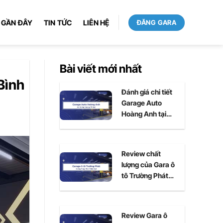
 GẦN ĐÂY
TIN TỨC
LIÊN HỆ
ĐĂNG GARA
Bài viết mới nhất
Bình
Đánh giá chi tiết
Garage Auto
Hoàng Anh tại
Huế
Review chất
lượng của Gara ô
tô Trường Phát
tại Huế
Review Gara ô