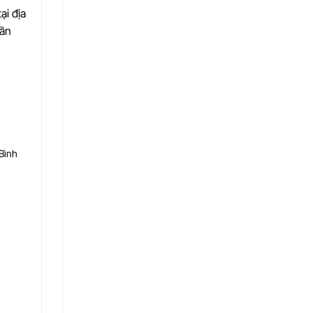
ại địa
uần
Bình