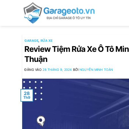
Bỏ
qua
nội
dung
GARAGE
,
RỬA XE
Review Tiệm Rửa Xe Ô Tô Min
Thuận
ĐĂNG VÀO
28 THÁNG 9, 2024
BỞI
NGUYỄN MINH TOÀN
28
Th9