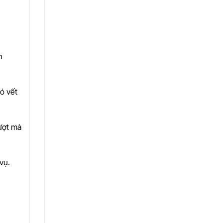
n
có vết
mượt mà
vụ.