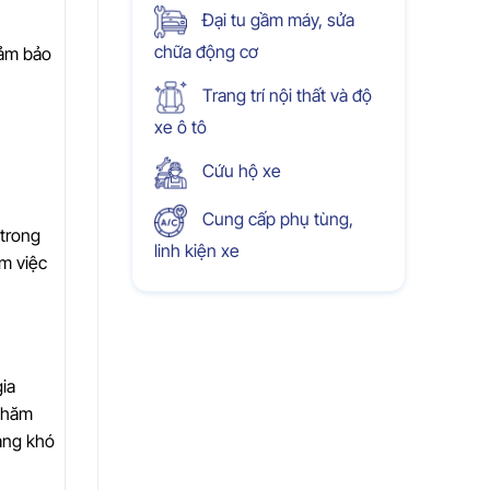
Đại tu gầm máy, sửa
chữa động cơ
đảm bảo
Trang trí nội thất và độ
xe ô tô
Cứu hộ xe
Cung cấp phụ tùng,
 trong
linh kiện xe
àm việc
ia
 chăm
àng khó