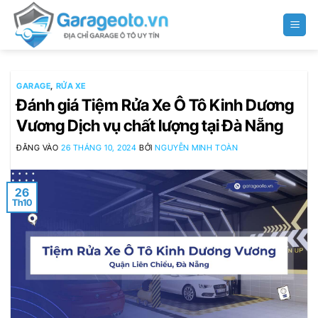
Bỏ
qua
nội
dung
GARAGE
,
RỬA XE
Đánh giá Tiệm Rửa Xe Ô Tô Kinh Dương
Vương Dịch vụ chất lượng tại Đà Nẵng
ĐĂNG VÀO
26 THÁNG 10, 2024
BỞI
NGUYỄN MINH TOÀN
26
Th10