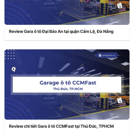
Review Gara ô tô Đại Bảo An tại quận Cẩm Lệ, Đà Nẵng
Review chi tiết Gara ô tô CCMFast tại Thủ Đức, TPHCM