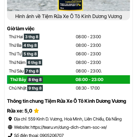
Hình ảnh về Tiệm Rửa Xe Ô Tô Kinh Dương Vương
Giờ làm việc
Thứ Hai
08:00 - 23:00
3 thg 8
Thứ Ba
08:00 - 23:00
4 thg 8
Thứ Tư
08:00 - 23:00
5 thg 8
Thứ Năm
08:00 - 23:00
6 thg 8
Thứ Sáu
08:00 - 23:00.
7 thg 8
Thứ Bảy
08:00 - 23:00
8 thg 8
Chủ Nhật
08:30 - 17:00
9 thg 8
Thông tin chung Tiệm Rửa Xe Ô Tô Kinh Dương Vương
Rửa xe: 5,0
Địa chỉ: 559 Kinh D. Vương, Hoà Minh, Liên Chiểu, Đà Nẵng
Website: https://tearu.vn/dung-dich-cham-soc-xe/
Số điện thoại: 0905206707